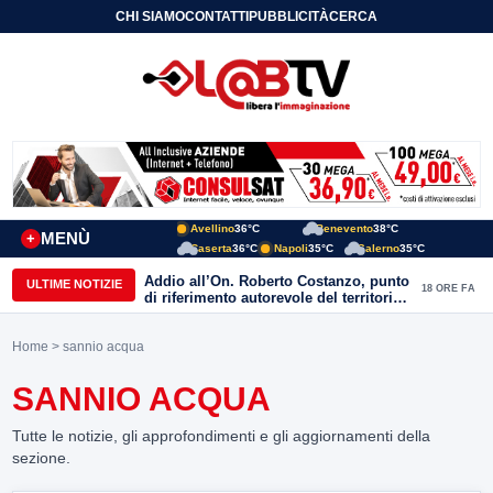
CHI SIAMO
CONTATTI
PUBBLICITÀ
CERCA
Avellino
36°C
Benevento
38°C
MENÙ
+
Caserta
36°C
Napoli
35°C
Salerno
35°C
Addio all’On. Roberto Costanzo, punto
ULTIME NOTIZIE
18 ORE FA
di riferimento autorevole del territorio,
Parente: “alle Acli ha donato amicizia,
passione e impegno autentico”
Home
> sannio acqua
SANNIO ACQUA
Tutte le notizie, gli approfondimenti e gli aggiornamenti della
sezione.