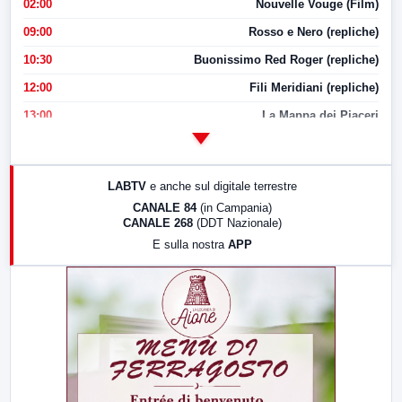
02:00
Nouvelle Vouge (Film)
09:00
Rosso e Nero (repliche)
10:30
Buonissimo Red Roger (repliche)
12:00
Fili Meridiani (repliche)
13:00
La Mappa dei Piaceri
14:00
LabNews
17:00
LabNews (replica)
LABTV
e anche sul digitale terrestre
18:30
Di Faccia e di Profilo (repliche)
CANALE 84
(in Campania)
CANALE 268
(DDT Nazionale)
19:30
LabNews (Diretta)
E sulla nostra
APP
21:00
Free Sport
23:00
LabNews (replica)