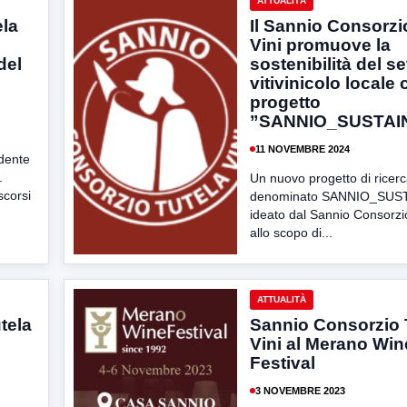
ATTUALITÀ
ela
Il Sannio Consorzi
Vini promuove la
del
sostenibilità del se
vitivinicolo locale 
progetto
”SANNIO_SUSTAIN
11 NOVEMBRE 2024
idente
.
Un nuovo progetto di ricerc
scorsi
denominato SANNIO_SUST
ideato dal Sannio Consorzio
allo scopo di...
ATTUALITÀ
tela
Sannio Consorzio 
Vini al Merano Win
Festival
3 NOVEMBRE 2023