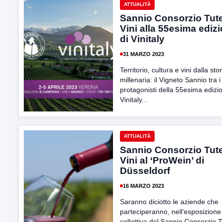
ATTUALITÀ
Sannio Consorzio Tut
Vini alla 55esima ediz
di Vinitaly
31 MARZO 2023
Territorio, cultura e vini dalla stor
millenaria: il Vigneto Sannio tra i
protagonisti della 55esima edizi
Vinitaly...
ATTUALITÀ
Sannio Consorzio Tut
Vini al ‘ProWein’ di
Düsseldorf
16 MARZO 2023
Saranno diciotto le aziende che
parteciperanno, nell’esposizione
collettiva del Sannio Consorzio T