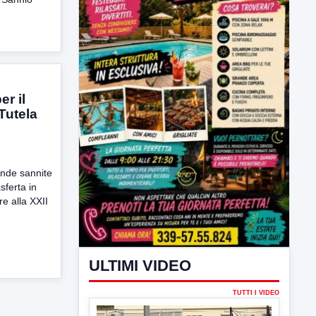
er il
Tutela
ende sannite
sferta in
ULTIMI VIDEO
re alla XXII
TUTTI I VIDEO