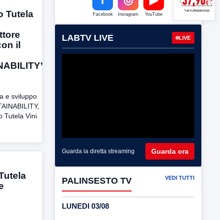
o Tutela
Facebook
Instagram
YouTube
ttore
LABTV LIVE
LIVE
con il
ABILITY”
a e sviluppo
AINABILITY,
 Tutela Vini
Guarda ora
Guarda la diretta streaming
Tutela
VEDI TUTTI
PALINSESTO TV
e
LUNEDI 03/08