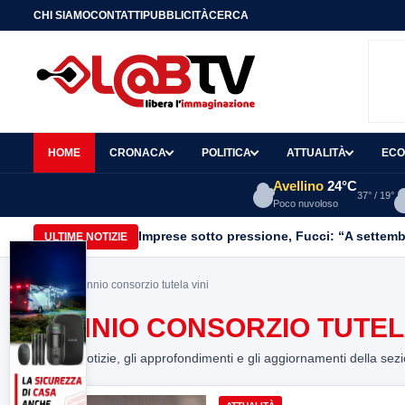
CHI SIAMO
CONTATTI
PUBBLICITÀ
CERCA
HOME
CRONACA
POLITICA
ATTUALITÀ
ECO
Avellino
24°C
37° / 19°
Poco nuvoloso
Imprese sotto pressione, Fucci: “A settemb
ULTIME NOTIZIE
Home
> sannio consorzio tutela vini
SANNIO CONSORZIO TUTELA
Tutte le notizie, gli approfondimenti e gli aggiornamenti della sez