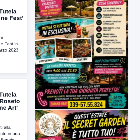
Tutela
ine Fest’
ni
e Fest in
arzo 2023
Tutela
a Roseto
ne Art’
i alla
nto in una
o Sannio