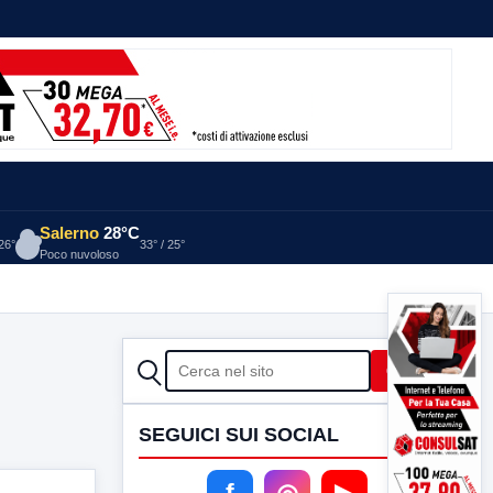
Salerno
28°C
 26°
33° / 25°
Poco nuvoloso
CERCA
Cerca
SEGUICI SUI SOCIAL
f
◎
▶