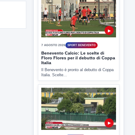
▶
7 AGOSTO 2026
SPORT BENEVENTO
Benevento Calcio: Le scelte di
Floro Flores per il debutto di Coppa
Italia
Il Benevento è pronto al debutto di Coppa
Italia. Scelte...
▶
7 AGOSTO 2026
ATTUALITÀ
Miasmi e Calore, l'ASL parla
attraverso il Comune
Nessuna nuova moria di pesci e nessuna
criticità igienico-sanitaria nel...