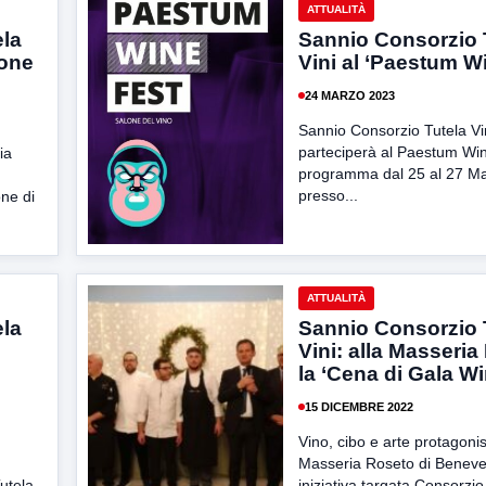
ATTUALITÀ
ela
Sannio Consorzio 
ione
Vini al ‘Paestum W
24 MARZO 2023
Sannio Consorzio Tutela Vi
parteciperà al Paestum Win
ia
programma dal 25 al 27 M
presso...
one di
ATTUALITÀ
ela
Sannio Consorzio 
Vini: alla Masseri
la ‘Cena di Gala Wi
15 DICEMBRE 2022
Vino, cibo e arte protagonist
Masseria Roseto di Beneve
utela
iniziativa targata Consorzi