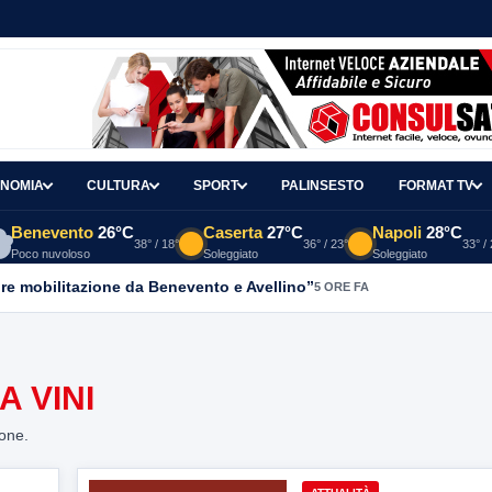
NOMIA
CULTURA
SPORT
PALINSESTO
FORMAT TV
Benevento
26°C
Caserta
27°C
Napoli
28°C
38° / 18°
36° / 23°
33° /
Poco nuvoloso
Soleggiato
Soleggiato
re mobilitazione da Benevento e Avellino”
5 ORE FA
 VINI
ione.