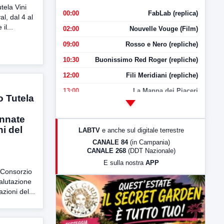
ela Vini
00:00
FabLab (replica)
l, dal 4 al
il...
02:00
Nouvelle Vouge (Film)
09:00
Rosso e Nero (repliche)
10:30
Buonissimo Red Roger (repliche)
12:00
Fili Meridiani (repliche)
13:00
La Mappa dei Piaceri
o Tutela
14:00
LabNews
annate
17:00
LabNews (replica)
i del
LABTV
e anche sul digitale terrestre
18:30
Di Faccia e di Profilo (repliche)
CANALE 84
(in Campania)
CANALE 268
(DDT Nazionale)
19:30
LabNews (Diretta)
E sulla nostra
APP
21:00
Free Sport
 Consorzio
valutazione
23:00
LabNews (replica)
zioni del...