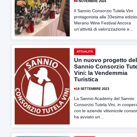
4 NOVEMBRE 2024
Il Sannio Consorzio Tutela Vini
protagonista alla 33esima edizio
Merano Wine Festival Ancora
un’attività di valorizzazione e...
ATTUALITÀ
Un nuovo progetto del
Sannio Consorzio Tut
Vini: la Vendemmia
Turistica
19 SETTEMBRE 2023
La Sannio Academy del Sannio
Consorzio Tutela Vini, in cooper
con le aziende vitivinicole conso
ha avviato un...