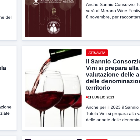
Anche Sannio Consorzio Tut
sarà al Merano Wine Festiva
6 novembre, per raccontare 
ne del
ATTUALITÀ
Il Sannio Consorzi
ela
Vini si prepara alla
valutazione delle 
delle denominazion
territorio
11 LUGLIO 2023
azione
Anche per il 2023 il Sannio
rziate
Tutela Vini si prepara alla 
delle annate delle denomina