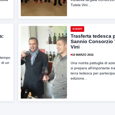
Tutela Vini:...
EVENTI
a:
Trasferta tedesca p
Sannio Consorzio 
Vini
10 MARZO 2016
a tempo
 di un
Una nutrita pattuglia di azi
si prepara all’importante tra
terra tedesca per partecipa
edizione...