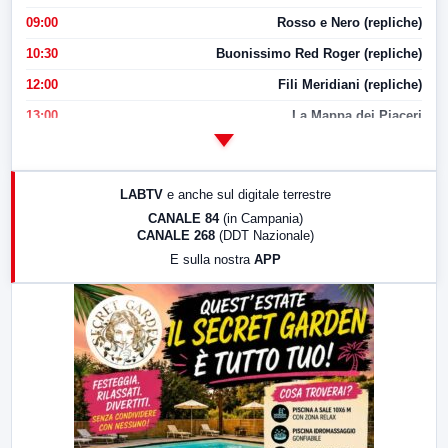
09:00
Rosso e Nero (repliche)
10:30
Buonissimo Red Roger (repliche)
12:00
Fili Meridiani (repliche)
13:00
La Mappa dei Piaceri
14:00
LabNews
17:00
LabNews (replica)
LABTV
e anche sul digitale terrestre
18:30
Di Faccia e di Profilo (repliche)
CANALE 84
(in Campania)
CANALE 268
(DDT Nazionale)
19:30
LabNews (Diretta)
E sulla nostra
APP
21:00
Free Sport
23:00
LabNews (replica)