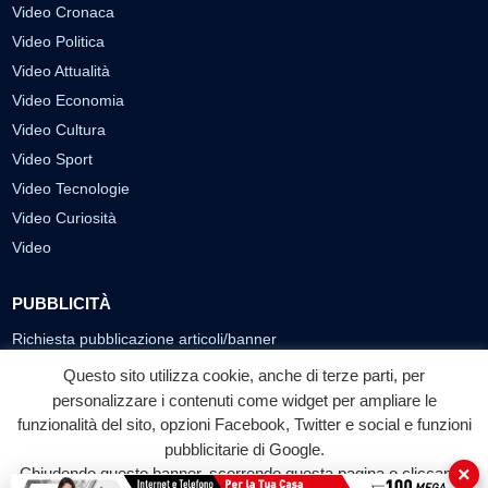
Video Cronaca
Video Politica
Video Attualità
Video Economia
Video Cultura
Video Sport
Video Tecnologie
Video Curiosità
Video
PUBBLICITÀ
Richiesta pubblicazione articoli/banner
Questo sito utilizza cookie, anche di terze parti, per
SEGUICI SUI SOCIAL
personalizzare i contenuti come widget per ampliare le
funzionalità del sito, opzioni Facebook, Twitter e social e funzioni
f
◎
▶
pubblicitarie di Google.
Facebook
Instagram
YouTube
×
Chiudendo questo banner, scorrendo questa pagina o cliccando