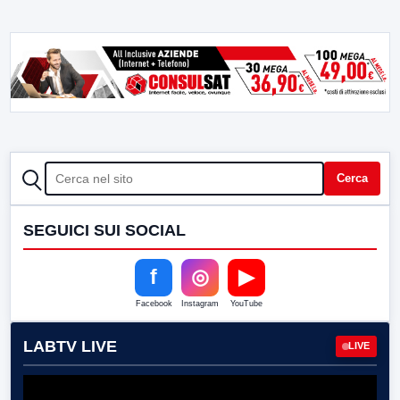
CERCA
Cerca
SEGUICI SUI SOCIAL
f
◎
▶
Facebook
Instagram
YouTube
LABTV LIVE
LIVE