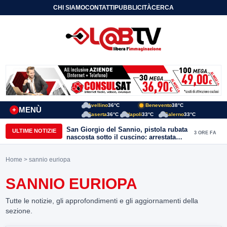
CHI SIAMO
CONTATTI
PUBBLICITÀ
CERCA
Avellino
36°C
Benevento
38°C
MENÙ
+
Caserta
36°C
Napoli
33°C
Salerno
33°C
San Giorgio del Sannio, pistola rubata
ULTIME NOTIZIE
3 ORE FA
nascosta sotto il cuscino: arrestata
51enne
Home
> sannio euriopa
SANNIO EURIOPA
Tutte le notizie, gli approfondimenti e gli aggiornamenti della
sezione.