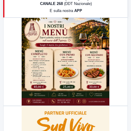
CANALE 268
(DDT Nazionale)
19:30
LabNews (Diretta)
E sulla nostra
APP
21:00
Free Sport
23:00
LabNews (replica)