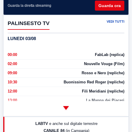
Guarda ora
Guarda la diretta streaming
VEDI TUTTI
PALINSESTO TV
LUNEDI 03/08
00:00
FabLab (replica)
02:00
Nouvelle Vouge (Film)
09:00
Rosso e Nero (repliche)
10:30
Buonissimo Red Roger (repliche)
12:00
Fili Meridiani (repliche)
13:00
La Mappa dei Piaceri
14:00
LabNews
17:00
LabNews (replica)
LABTV
e anche sul digitale terrestre
18:30
Di Faccia e di Profilo (repliche)
CANALE 84
(in Campania)