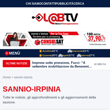
CHI SIAMO
CONTATTI
PUBBLICITÀ
CERCA
Avellino
21°C
Benevento
21°C
MENÙ
+
Caserta
25°C
Napoli
27°C
Salerno
27°C
Imprese sotto pressione, Fucci: “A
ULTIME NOTIZIE
10 ORE FA
settembre mobilitazione da Benevento
e Avellino”
Home
> sannio-irpinia
SANNIO-IRPINIA
Tutte le notizie, gli approfondimenti e gli aggiornamenti della
sezione.