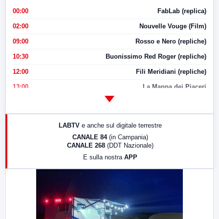
00:00
FabLab (replica)
02:00
Nouvelle Vouge (Film)
09:00
Rosso e Nero (repliche)
10:30
Buonissimo Red Roger (repliche)
12:00
Fili Meridiani (repliche)
13:00
La Mappa dei Piaceri
14:00
LabNews
17:00
LabNews (replica)
LABTV
e anche sul digitale terrestre
18:30
Di Faccia e di Profilo (repliche)
CANALE 84
(in Campania)
CANALE 268
(DDT Nazionale)
19:30
LabNews (Diretta)
E sulla nostra
APP
21:00
Free Sport
23:00
LabNews (replica)