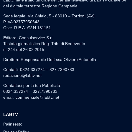
Labtv.net è il sito ufficiale del canale televisivo di Lab Tv canale 84
del digitale terrestre Regione Campania
Sede legale: Via Chiaio, 5 - 83010 – Torrioni (AV)
P.IVA 02757950643
Oscr. R.E.A. AV N.181151
Editore: Consulservice S.r.l.
Testata giornalistica Reg. Trib. di Benevento
n. 244 del 26.02.2015
Direttore Responsabile Dott.ssa Oliviero Antonella
Contatti: 0824.337274 – 327.7390733
redazione@labtv.net
Contattaci per la tua Pubblicità:
0824.337274 – 327.7390733
email:
commerciale@labtv.net
LABTV
Palinsesto