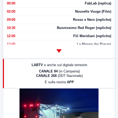
00:00
FabLab (replica)
02:00
Nouvelle Vouge (Film)
09:00
Rosso e Nero (repliche)
10:30
Buonissimo Red Roger (repliche)
12:00
Fili Meridiani (repliche)
13:00
La Mappa dei Piaceri
14:00
LabNews
17:00
LabNews (replica)
LABTV
e anche sul digitale terrestre
18:30
Di Faccia e di Profilo (repliche)
CANALE 84
(in Campania)
CANALE 268
(DDT Nazionale)
19:30
LabNews (Diretta)
E sulla nostra
APP
21:00
Free Sport
23:00
LabNews (replica)