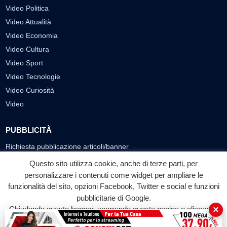
Video Politica
Video Attualità
Video Economia
Video Cultura
Video Sport
Video Tecnologie
Video Curiosità
Video
PUBBLICITÀ
Richiesta pubblicazione articoli/banner
Questo sito utilizza cookie, anche di terze parti, per
SEGUICI SUI SOCIAL
personalizzare i contenuti come widget per ampliare le
funzionalità del sito, opzioni Facebook, Twitter e social e funzioni
f
◎
▶
pubblicitarie di Google.
Facebook
Instagram
YouTube
×
Chiudendo questo banner, scorrendo questa pagina o cliccando
su qualunque suo elemento acconsenti all'uso dei cookie.