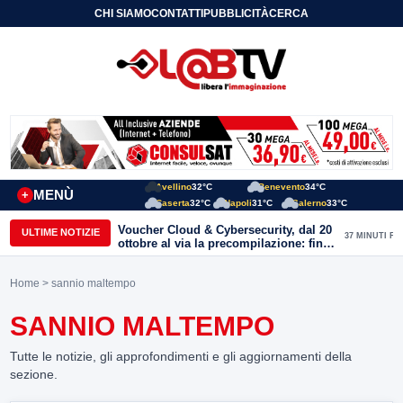
CHI SIAMO
CONTATTI
PUBBLICITÀ
CERCA
Avellino
32°C
Benevento
34°C
MENÙ
+
Caserta
32°C
Napoli
31°C
Salerno
33°C
Voucher Cloud & Cybersecurity, dal 20
ULTIME NOTIZIE
37 MINUTI FA
ottobre al via la precompilazione: fino
a 20mila euro a fondo perduto per
imprese e professionisti
Home
> sannio maltempo
SANNIO MALTEMPO
Tutte le notizie, gli approfondimenti e gli aggiornamenti della
sezione.