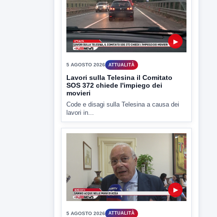
politico
lL caso dei miasmi a Ponte Valentino
approda anche nel...
▶
5 AGOSTO 2026
ATTUALITÀ
Lavori sulla Telesina il Comitato
SOS 372 chiede l'impiego dei
movieri
Code e disagi sulla Telesina a causa dei
lavori in...