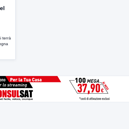
el
 terrà
segna