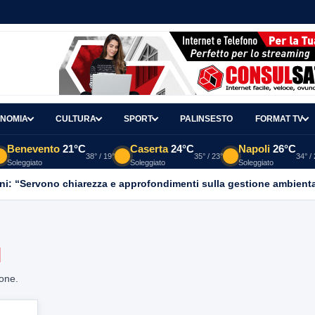
NOMIA
CULTURA
SPORT
PALINSESTO
FORMAT TV
Benevento
21°C
Caserta
24°C
Napoli
26°C
38° / 19°
35° / 23°
34° /
Soleggiato
Soleggiato
Soleggiato
ni: “Servono chiarezza e approfondimenti sulla gestione ambient
I
ione.