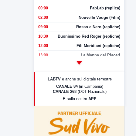
00:00
FabLab (replica)
02:00
Nouvelle Vouge (Film)
09:00
Rosso e Nero (repliche)
10:30
Buonissimo Red Roger (repliche)
12:00
Fili Meridiani (repliche)
13:00
La Mappa dei Piaceri
14:00
LabNews
17:00
LabNews (replica)
LABTV
e anche sul digitale terrestre
18:30
Di Faccia e di Profilo (repliche)
CANALE 84
(in Campania)
CANALE 268
(DDT Nazionale)
19:30
LabNews (Diretta)
E sulla nostra
APP
21:00
Free Sport
23:00
LabNews (replica)