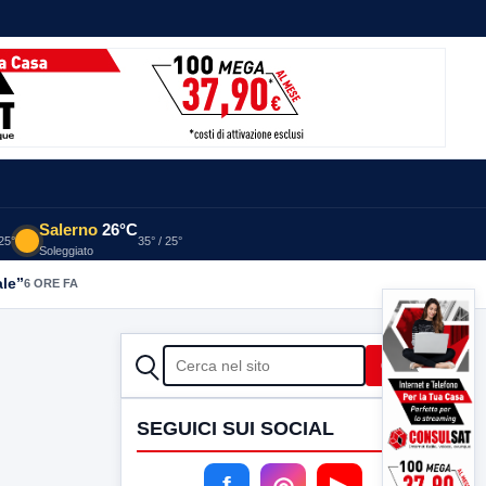
Salerno
26°C
 25°
35° / 25°
Soleggiato
ale”
6 ORE FA
CERCA
Cerca
SEGUICI SUI SOCIAL
f
◎
▶