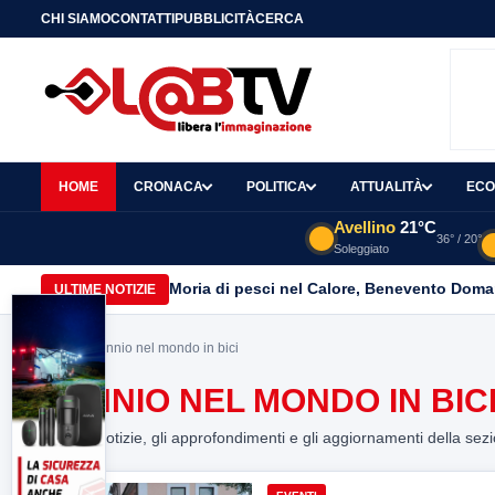
CHI SIAMO
CONTATTI
PUBBLICITÀ
CERCA
HOME
CRONACA
POLITICA
ATTUALITÀ
ECO
Avellino
21°C
36° / 20°
Soleggiato
Moria di pesci nel Calore, Benevento Doma
ULTIME NOTIZIE
Home
> sannio nel mondo in bici
SANNIO NEL MONDO IN BIC
Tutte le notizie, gli approfondimenti e gli aggiornamenti della sez