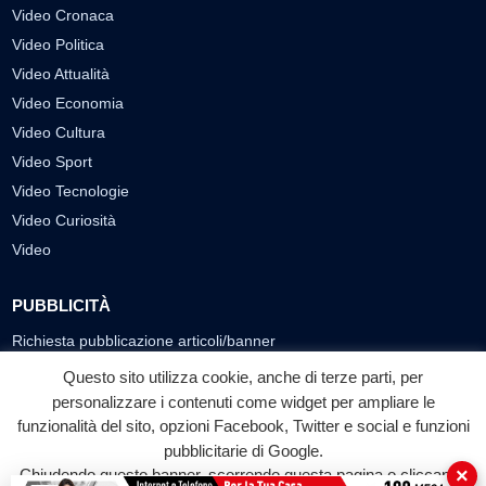
Video Cronaca
Video Politica
Video Attualità
Video Economia
Video Cultura
Video Sport
Video Tecnologie
Video Curiosità
Video
PUBBLICITÀ
Richiesta pubblicazione articoli/banner
Questo sito utilizza cookie, anche di terze parti, per
SEGUICI SUI SOCIAL
personalizzare i contenuti come widget per ampliare le
funzionalità del sito, opzioni Facebook, Twitter e social e funzioni
f
◎
▶
pubblicitarie di Google.
Facebook
Instagram
YouTube
×
Chiudendo questo banner, scorrendo questa pagina o cliccando