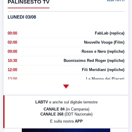
VEDI TUTTI
PALINSESTO TV
LUNEDI 03/08
00:00
FabLab (replica)
02:00
Nouvelle Vouge (Film)
09:00
Rosso e Nero (repliche)
10:30
Buonissimo Red Roger (repliche)
12:00
Fili Meridiani (repliche)
13:00
La Mappa dei Piaceri
14:00
LabNews
17:00
LabNews (replica)
LABTV
e anche sul digitale terrestre
18:30
Di Faccia e di Profilo (repliche)
CANALE 84
(in Campania)
CANALE 268
(DDT Nazionale)
19:30
LabNews (Diretta)
E sulla nostra
APP
21:00
Free Sport