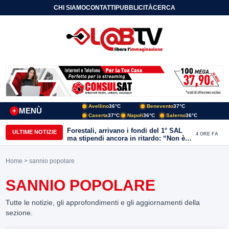
CHI SIAMO
CONTATTI
PUBBLICITÀ
CERCA
Avellino
36°C
Benevento
37°C
MENÙ
+
Caserta
37°C
Napoli
36°C
Salerno
36°C
Forestali, arrivano i fondi del 1° SAL
ULTIME NOTIZIE
4 ORE FA
ma stipendi ancora in ritardo: “Non è
più sostenibile”
Home
> sannio popolare
SANNIO POPOLARE
Tutte le notizie, gli approfondimenti e gli aggiornamenti della
sezione.