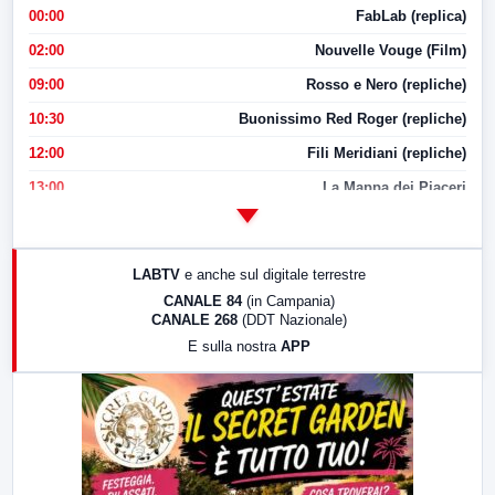
00:00
FabLab (replica)
02:00
Nouvelle Vouge (Film)
09:00
Rosso e Nero (repliche)
10:30
Buonissimo Red Roger (repliche)
12:00
Fili Meridiani (repliche)
13:00
La Mappa dei Piaceri
14:00
LabNews
17:00
LabNews (replica)
LABTV
e anche sul digitale terrestre
18:30
Di Faccia e di Profilo (repliche)
CANALE 84
(in Campania)
CANALE 268
(DDT Nazionale)
19:30
LabNews (Diretta)
E sulla nostra
APP
21:00
Free Sport
23:00
LabNews (replica)