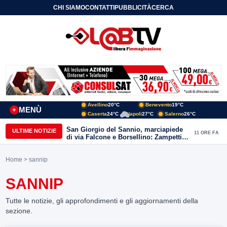
CHI SIAMO
CONTATTI
PUBBLICITÀ
CERCA
Avellino
20°C
Benevento
19°C
MENÙ
+
Caserta
24°C
Napoli
27°C
Salerno
26°C
San Giorgio del Sannio, marciapiede
ULTIME NOTIZIE
11 ORE FA
di via Falcone e Borsellino: Zampetti e
Lombardi replicano alle polemiche
Home
> sannip
SANNIP
Tutte le notizie, gli approfondimenti e gli aggiornamenti della
sezione.