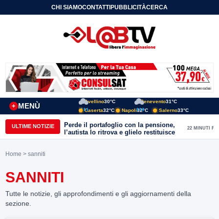
CHI SIAMO
CONTATTI
PUBBLICITÀ
CERCA
Avellino
30°C
Benevento
31°C
MENÙ
+
Caserta
32°C
Napoli
32°C
Salerno
33°C
Perde il portafoglio con la pensione,
ULTIME NOTIZIE
22 MINUTI FA
l’autista lo ritrova e glielo restituisce
Home
> sanniti
SANNITI
Tutte le notizie, gli approfondimenti e gli aggiornamenti della
sezione.