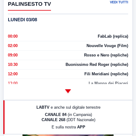
VEDI TUTTI
PALINSESTO TV
LUNEDI 03/08
00:00
FabLab (replica)
02:00
Nouvelle Vouge (Film)
09:00
Rosso e Nero (repliche)
10:30
Buonissimo Red Roger (repliche)
12:00
Fili Meridiani (repliche)
13:00
La Mappa dei Piaceri
14:00
LabNews
17:00
LabNews (replica)
LABTV
e anche sul digitale terrestre
18:30
Di Faccia e di Profilo (repliche)
CANALE 84
(in Campania)
CANALE 268
(DDT Nazionale)
19:30
LabNews (Diretta)
E sulla nostra
APP
21:00
Free Sport