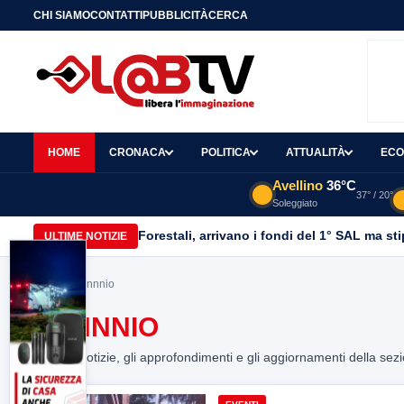
CHI SIAMO
CONTATTI
PUBBLICITÀ
CERCA
HOME
CRONACA
POLITICA
ATTUALITÀ
ECO
Avellino
36°C
37° / 20°
Soleggiato
Forestali, arrivano i fondi del 1° SAL ma st
ULTIME NOTIZIE
Home
> sannnio
SANNNIO
Tutte le notizie, gli approfondimenti e gli aggiornamenti della sez