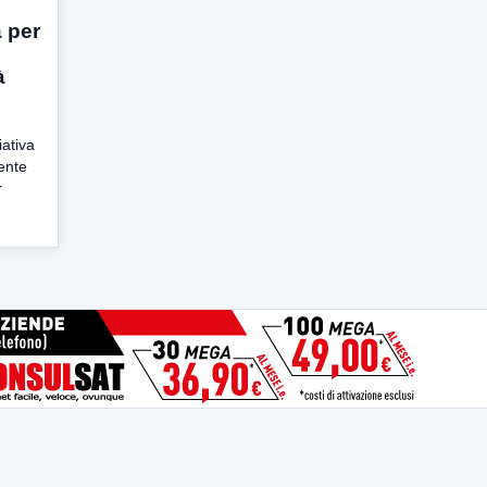
 per
à
iativa
dente
r