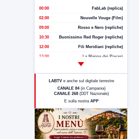
00:00
FabLab (replica)
02:00
Nouvelle Vouge (Film)
09:00
Rosso e Nero (repliche)
10:30
Buonissimo Red Roger (repliche)
12:00
Fili Meridiani (repliche)
13:00
La Mappa dei Piaceri
14:00
LabNews
17:00
LabNews (replica)
LABTV
e anche sul digitale terrestre
18:30
Di Faccia e di Profilo (repliche)
CANALE 84
(in Campania)
CANALE 268
(DDT Nazionale)
19:30
LabNews (Diretta)
E sulla nostra
APP
21:00
Free Sport
23:00
LabNews (replica)