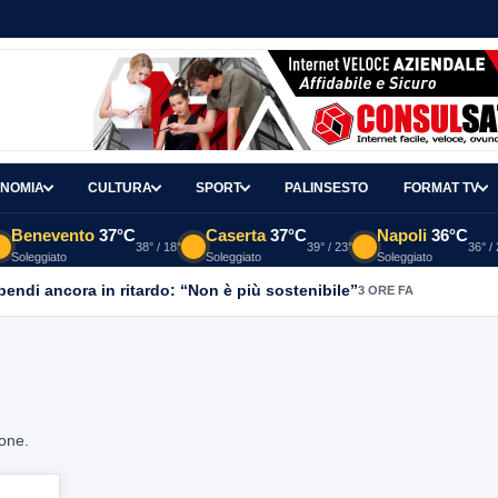
NOMIA
CULTURA
SPORT
PALINSESTO
FORMAT TV
Benevento
37°C
Caserta
37°C
Napoli
36°C
38° / 18°
39° / 23°
36° /
Soleggiato
Soleggiato
Soleggiato
ipendi ancora in ritardo: “Non è più sostenibile”
3 ORE FA
ione.