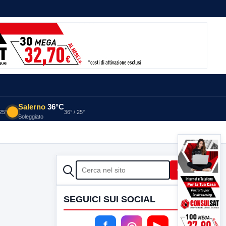
Salerno
36°C
 25°
36° / 25°
Soleggiato
CERCA
Cerca
SEGUICI SUI SOCIAL
f
◎
▶