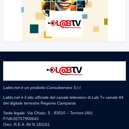
Labtv.net è un prodotto Consulservice S.r.l.
Labtv.net è il sito ufficiale del canale televisivo di Lab Tv canale 84
del digitale terrestre Regione Campania
Sede legale: Via Chiaio, 5 - 83010 – Torrioni (AV)
P.IVA 02757950643
Oscr. R.E.A. AV N.181151