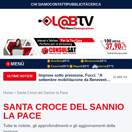
CHI SIAMO
CONTATTI
PUBBLICITÀ
CERCA
Avellino
20°C
Benevento
20°C
MENÙ
+
Caserta
25°C
Napoli
26°C
Salerno
27°C
Imprese sotto pressione, Fucci: “A
ULTIME NOTIZIE
12 ORE FA
settembre mobilitazione da Benevento
e Avellino”
Home
> Santa Croce del Sannio la Pace
SANTA CROCE DEL SANNIO
LA PACE
Tutte le notizie, gli approfondimenti e gli aggiornamenti della
sezione.