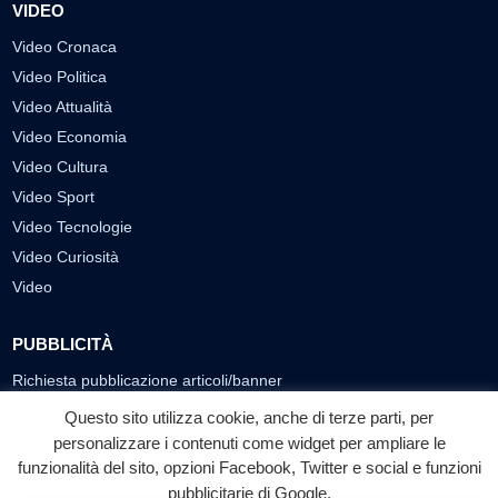
VIDEO
Video Cronaca
Video Politica
Video Attualità
Video Economia
Video Cultura
Video Sport
Video Tecnologie
Video Curiosità
Video
PUBBLICITÀ
Richiesta pubblicazione articoli/banner
Questo sito utilizza cookie, anche di terze parti, per
SEGUICI SUI SOCIAL
personalizzare i contenuti come widget per ampliare le
funzionalità del sito, opzioni Facebook, Twitter e social e funzioni
f
◎
▶
pubblicitarie di Google.