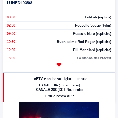
LUNEDI 03/08
00:00
FabLab (replica)
02:00
Nouvelle Vouge (Film)
09:00
Rosso e Nero (repliche)
10:30
Buonissimo Red Roger (repliche)
12:00
Fili Meridiani (repliche)
13:00
La Mappa dei Piaceri
14:00
LabNews
17:00
LabNews (replica)
LABTV
e anche sul digitale terrestre
18:30
Di Faccia e di Profilo (repliche)
CANALE 84
(in Campania)
CANALE 268
(DDT Nazionale)
19:30
LabNews (Diretta)
E sulla nostra
APP
21:00
Free Sport
23:00
LabNews (replica)