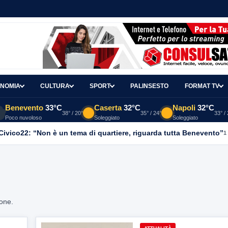
NOMIA
CULTURA
SPORT
PALINSESTO
FORMAT TV
Benevento
33°C
Caserta
32°C
Napoli
32°C
38° / 20°
35° / 24°
33° /
Poco nuvoloso
Soleggiato
Soleggiato
, Civico22: “Non è un tema di quartiere, riguarda tutta Benevento”
1
ione.