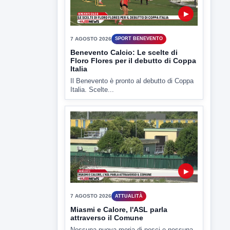
▶
7 AGOSTO 2026
ATTUALITÀ
Miasmi e Calore, l'ASL parla
attraverso il Comune
Nessuna nuova moria di pesci e nessuna
criticità igienico-sanitaria nel...
▶