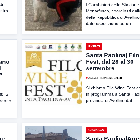
di
I Carabinieri della Stazione
ntro...
Montefusco, coordinati dal
della Repubblica di Avellin
dato esecuzione ad un...
EVENTI
Santa Paolina| Fil
tano
Fest, dal 28 al 30
l
settembre
”
25 SETTEMBRE 2018
Si chiama Filo Wine Fest ed
in programma a Santa Paol
30, a
provincia di Avellino dal...
ordano
CRONACA
ne
Santa Paolina|Arres