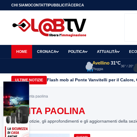
CHI SIAMO
CONTATTI
PUBBLICITÀ
CERCA
HOME
CRONACA
POLITICA
ATTUALITÀ
ECO
Avellino
31°C
36° / 20°
Pioggia
Flash mob al Ponte Vanvitelli per il Calore
ULTIME NOTIZIE
Home
> santa paolina
SANTA PAOLINA
Tutte le notizie, gli approfondimenti e gli aggiornamenti della sez