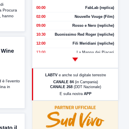
 di
00:00
FabLab (replica)
la Procura
o, hanno
02:00
Nouvelle Vouge (Film)
09:00
Rosso e Nero (repliche)
10:30
Buonissimo Red Roger (repliche)
12:00
Fili Meridiani (repliche)
o Wine
13:00
La Mappa dei Piaceri
14:00
LabNews
17:00
LabNews (replica)
LABTV
e anche sul digitale terrestre
18:30
Di Faccia e di Profilo (repliche)
 è l’evento
CANALE 84
(in Campania)
ina in
CANALE 268
(DDT Nazionale)
19:30
LabNews (Diretta)
E sulla nostra
APP
21:00
Free Sport
23:00
LabNews (replica)
tato il