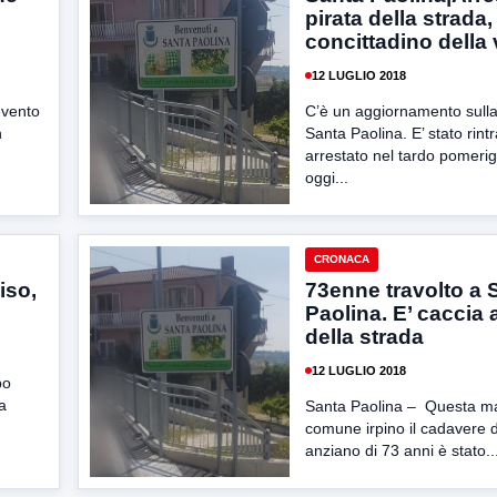
pirata della strada,
concittadino della 
12 LUGLIO 2018
evento
C’è un aggiornamento sulla
n
Santa Paolina. E’ stato rint
arrestato nel tardo pomerig
oggi...
CRONACA
iso,
73enne travolto a 
Paolina. E’ caccia a
della strada
12 LUGLIO 2018
po
la
Santa Paolina – Questa ma
comune irpino il cadavere d
anziano di 73 anni è stato..