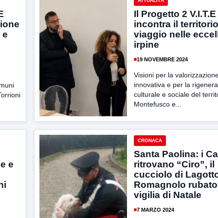
ATTUALITÀ
E
Il Progetto 2 V.I.T.E
zione
incontra il territorio
 e
viaggio nelle ecce
irpine
19 NOVEMBRE 2024
Visioni per la valorizzazion
innovativa e per la rigener
omuni
culturale e sociale del territ
orrioni
Montefusco e...
CRONACA
Santa Paolina: i Ca
e e
ritrovano “Ciro”, il
,
cucciolo di Lagott
ni
Romagnolo rubato 
vigilia di Natale
7 MARZO 2024