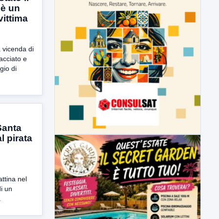
 è un
vittima
 vicenda di
racciato e
gio di
Santa
l pirata
ttina nel
i un
.