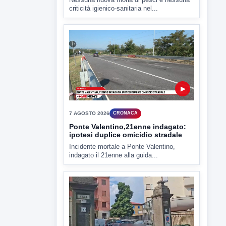
7 AGOSTO 2026
CRONACA
Ponte Valentino,21enne indagato:
ipotesi duplice omicidio stradale
Incidente mortale a Ponte Valentino,
indagato il 21enne alla guida...
▶
7 AGOSTO 2026
CRONACA
Malore o aggressione? Sarà
l'autopsia a chiarire il giallo di Villa
Adriana
Sarà affidato con ogni probabilità all'inizio
della prossima settimana l'incarico...