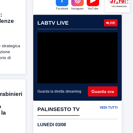
Facebook
Instagram
YouTube
:
llenze
LABTV LIVE
LIVE
e strategica
azione
orio di
Guarda ora
Guarda la diretta streaming
rabinieri
o
VEDI TUTTI
PALINSESTO TV
la
LUNEDI 03/08