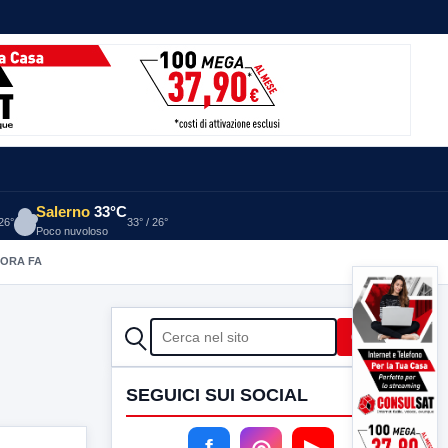
Salerno
33°C
 26°
33° / 26°
Poco nuvoloso
 ORA FA
CERCA
Cerca
SEGUICI SUI SOCIAL
f
◎
▶