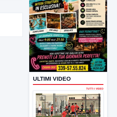
ULTIMI VIDEO
TUTTI I VIDEO
▶
7 AGOSTO 2026
SPORT BENEVENTO
Benevento Calcio: Le scelte di
Floro Flores per il debutto di Coppa
Italia
Il Benevento è pronto al debutto di Coppa
Italia. Scelte...