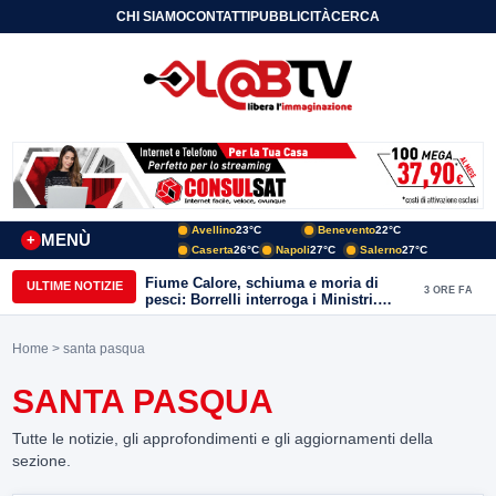
CHI SIAMO
CONTATTI
PUBBLICITÀ
CERCA
Avellino
23°C
Benevento
22°C
MENÙ
+
Caserta
26°C
Napoli
27°C
Salerno
27°C
Fiume Calore, schiuma e moria di
ULTIME NOTIZIE
3 ORE FA
pesci: Borrelli interroga i Ministri.
“Benevento paga l’assenza del
depuratore
Home
> santa pasqua
SANTA PASQUA
Tutte le notizie, gli approfondimenti e gli aggiornamenti della
sezione.