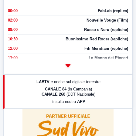
00:00
FabLab (replica)
02:00
Nouvelle Vouge (Film)
09:00
Rosso e Nero (repliche)
10:30
Buonissimo Red Roger (repliche)
12:00
Fili Meridiani (repliche)
13:00
La Mappa dei Piaceri
14:00
LabNews
17:00
LabNews (replica)
LABTV
e anche sul digitale terrestre
18:30
Di Faccia e di Profilo (repliche)
CANALE 84
(in Campania)
CANALE 268
(DDT Nazionale)
19:30
LabNews (Diretta)
E sulla nostra
APP
21:00
Free Sport
23:00
LabNews (replica)