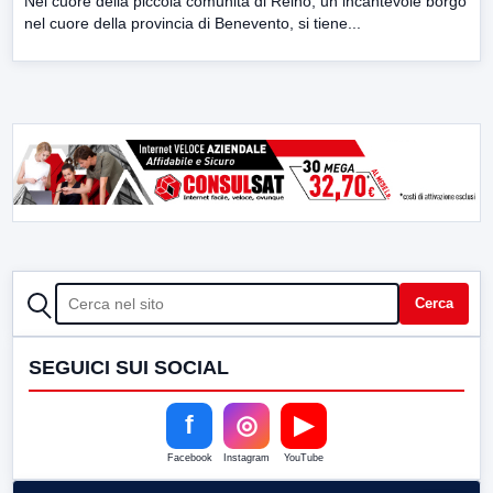
Nel cuore della piccola comunità di Reino, un incantevole borgo
nel cuore della provincia di Benevento, si tiene...
CERCA
Cerca
SEGUICI SUI SOCIAL
f
◎
▶
Facebook
Instagram
YouTube