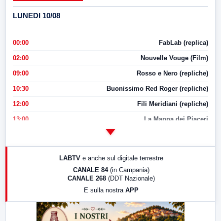
LUNEDI 10/08
00:00
FabLab (replica)
02:00
Nouvelle Vouge (Film)
09:00
Rosso e Nero (repliche)
10:30
Buonissimo Red Roger (repliche)
12:00
Fili Meridiani (repliche)
13:00
La Mappa dei Piaceri
14:00
LabNews
17:00
LabNews (replica)
LABTV
e anche sul digitale terrestre
18:30
Di Faccia e di Profilo (repliche)
CANALE 84
(in Campania)
CANALE 268
(DDT Nazionale)
19:30
LabNews (Diretta)
E sulla nostra
APP
21:00
Free Sport
23:00
LabNews (replica)