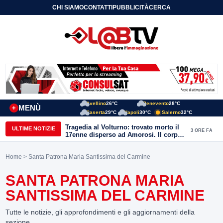
CHI SIAMO
CONTATTI
PUBBLICITÀ
CERCA
Avellino
26°C
Benevento
28°C
MENÙ
+
Caserta
29°C
Napoli
30°C
Salerno
32°C
Tragedia al Volturno: trovato morto il
ULTIME NOTIZIE
3 ORE FA
17enne disperso ad Amorosi. Il corpo
recuperato dai sommozzatori
Home
> Santa Patrona Maria Santissima del Carmine
SANTA PATRONA MARIA
SANTISSIMA DEL CARMINE
Tutte le notizie, gli approfondimenti e gli aggiornamenti della
sezione.