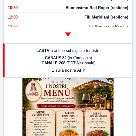
10:30
Buonissimo Red Roger (repliche)
12:00
Fili Meridiani (repliche)
13:00
La Mappa dei Piaceri
14:00
LabNews
17:00
LabNews (replica)
LABTV
e anche sul digitale terrestre
18:30
Di Faccia e di Profilo (repliche)
CANALE 84
(in Campania)
CANALE 268
(DDT Nazionale)
19:30
LabNews (Diretta)
E sulla nostra
APP
21:00
Free Sport
23:00
LabNews (replica)