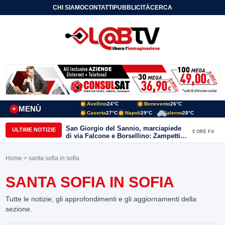
CHI SIAMO
CONTATTI
PUBBLICITÀ
CERCA
Avellino
24°C
Benevento
26°C
MENÙ
+
Caserta
27°C
Napoli
29°C
Salerno
28°C
San Giorgio del Sannio, marciapiede
ULTIME NOTIZIE
5 ORE FA
di via Falcone e Borsellino: Zampetti e
Lombardi replicano alle polemiche
Home
> santa sofia in sofia
SANTA SOFIA IN SOFIA
Tutte le notizie, gli approfondimenti e gli aggiornamenti della
sezione.