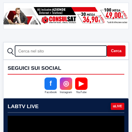
CERCA
Cerca
SEGUICI SUI SOCIAL
f
◎
▶
Facebook
Instagram
YouTube
LABTV LIVE
LIVE