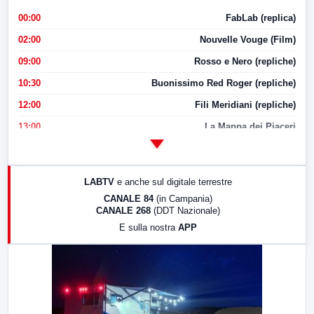
00:00
FabLab (replica)
02:00
Nouvelle Vouge (Film)
09:00
Rosso e Nero (repliche)
10:30
Buonissimo Red Roger (repliche)
12:00
Fili Meridiani (repliche)
13:00
La Mappa dei Piaceri
14:00
LabNews
17:00
LabNews (replica)
LABTV
e anche sul digitale terrestre
18:30
Di Faccia e di Profilo (repliche)
CANALE 84
(in Campania)
CANALE 268
(DDT Nazionale)
19:30
LabNews (Diretta)
E sulla nostra
APP
21:00
Free Sport
23:00
LabNews (replica)