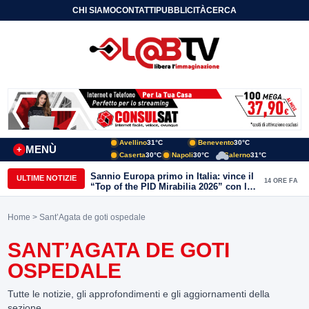
CHI SIAMO
CONTATTI
PUBBLICITÀ
CERCA
Avellino
31°C
Benevento
30°C
MENÙ
+
Caserta
30°C
Napoli
30°C
Salerno
31°C
Sannio Europa primo in Italia: vince il
ULTIME NOTIZIE
14 ORE FA
“Top of the PID Mirabilia 2026” con la
realtà virtuale nei musei del Sannio
Home
> Sant’Agata de goti ospedale
SANT’AGATA DE GOTI
OSPEDALE
Tutte le notizie, gli approfondimenti e gli aggiornamenti della
sezione.