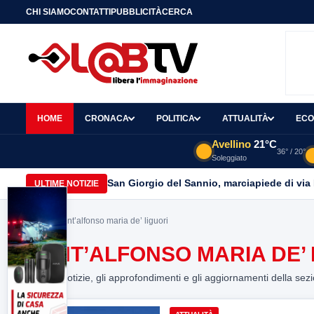
CHI SIAMO
CONTATTI
PUBBLICITÀ
CERCA
HOME
CRONACA
POLITICA
ATTUALITÀ
ECO
Avellino
21°C
36° / 20°
Soleggiato
San Giorgio del Sannio, marciapiede di via
ULTIME NOTIZIE
Home
> sant’alfonso maria de’ liguori
SANT’ALFONSO MARIA DE’ 
Tutte le notizie, gli approfondimenti e gli aggiornamenti della sez