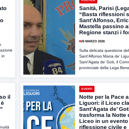
POLITICA
ato
Sanità, Parisi (Leg
“Basta riflessioni 
so
Sant’Alfonso, Erric
Mastella passino ai 
Regione stanzi i fo
26 MARZO 2026
o
lazione
Sulla delicata questione de
 in
Sant’Alfonso Maria de’ Liguo
Sant’Agata de’ Goti, il Com
provinciale della Lega Bene
EVENTI
so il
Notte per la Pace a
 è
Liguori: il Liceo cl
i”
Sant’Agata de’ Got
trasforma la Notte 
Liceo in un evento
riflessione civile e
inuità