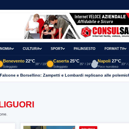
NOMIA
CULTURA
SPORT
PALINSESTO
FORMAT TV
Benevento
22°C
Caserta
25°C
Napoli
27°C
38° / 19°
35° / 24°
33° /
Soleggiato
Soleggiato
Poco nuvoloso
 Falcone e Borsellino: Zampetti e Lombardi replicano alle polemic
LIGUORI
ione.