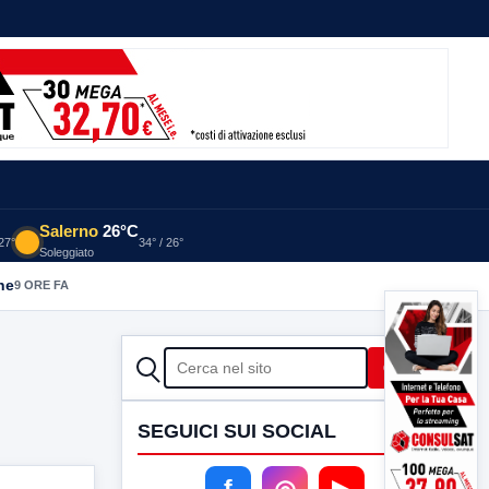
Salerno
26°C
 27°
34° / 26°
Soleggiato
he
9 ORE FA
CERCA
Cerca
SEGUICI SUI SOCIAL
f
◎
▶