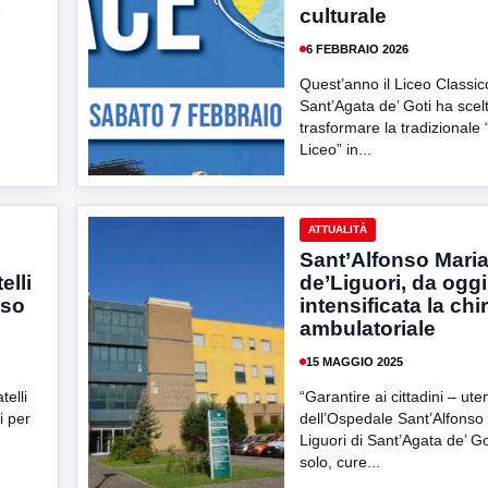
culturale
e
6 FEBBRAIO 2026
Quest’anno il Liceo Classic
Sant’Agata de’ Goti ha scelt
trasformare la tradizionale 
Liceo” in...
ATTUALITÀ
Sant’Alfonso Mari
elli
de’Liguori, da oggi
nso
intensificata la chi
ambulatoriale
15 MAGGIO 2025
telli
“Garantire ai cittadini – uten
i per
dell’Ospedale Sant’Alfonso
Liguori di Sant’Agata de’ G
solo, cure...