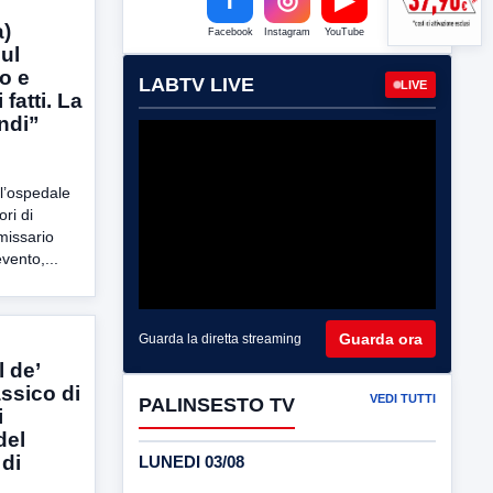
a)
Facebook
Instagram
YouTube
sul
o e
LABTV LIVE
LIVE
fatti. La
ndi”
ll’ospedale
ri di
missario
vento,...
Guarda ora
Guarda la diretta streaming
l de’
assico di
VEDI TUTTI
PALINSESTO TV
i
del
 di
LUNEDI 03/08