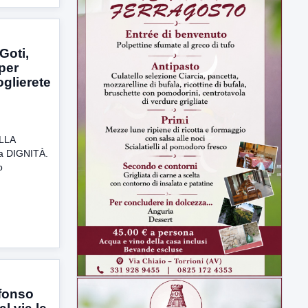
Goti,
per
oglierete
ALLA
la DIGNITÀ.
o
fonso