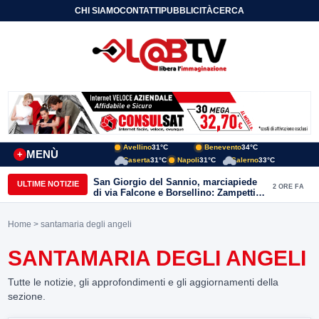
CHI SIAMO
CONTATTI
PUBBLICITÀ
CERCA
Avellino
31°C
Benevento
34°C
MENÙ
+
Caserta
31°C
Napoli
31°C
Salerno
33°C
San Giorgio del Sannio, marciapiede
ULTIME NOTIZIE
2 ORE FA
di via Falcone e Borsellino: Zampetti e
Lombardi replicano alle polemiche
Home
> santamaria degli angeli
SANTAMARIA DEGLI ANGELI
Tutte le notizie, gli approfondimenti e gli aggiornamenti della
sezione.