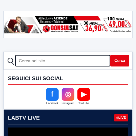
CERCA
Cerca
SEGUICI SUI SOCIAL
f
◎
▶
Facebook
Instagram
YouTube
LABTV LIVE
LIVE