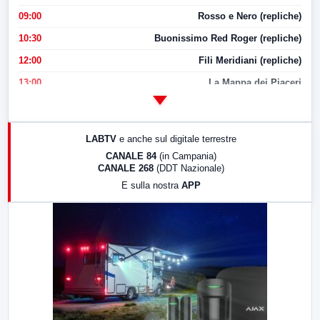
09:00
Rosso e Nero (repliche)
10:30
Buonissimo Red Roger (repliche)
12:00
Fili Meridiani (repliche)
13:00
La Mappa dei Piaceri
14:00
LabNews
17:00
LabNews (replica)
LABTV
e anche sul digitale terrestre
18:30
Di Faccia e di Profilo (repliche)
CANALE 84
(in Campania)
CANALE 268
(DDT Nazionale)
19:30
LabNews (Diretta)
E sulla nostra
APP
21:00
Free Sport
23:00
LabNews (replica)