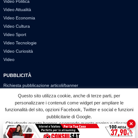
Video Politica
Video Attualità
Video Economia
Video Cultura
Video Sport
Video Tecnologie
Video Curiosità
Video
PUBBLICITÀ
Richiesta pubblicazione articoli/banner
Questo sito utilizza cookie, anche di terze parti, per
SEGUICI SUI SOCIAL
personalizzare i contenuti come widget per ampliare le
funzionalità del sito, opzioni Facebook, Twitter e social e funzioni
f
◎
▶
pubblicitarie di Google.
Facebook
Instagram
YouTube
×
Chiudendo questo banner, scorrendo questa pagina o cliccando
su qualunque suo elemento acconsenti all'uso dei cookie.