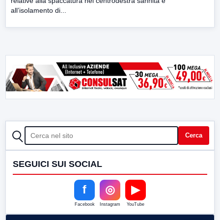
relative alla spaccatura nel centrodestra sannita e
all’isolamento di...
CERCA
Cerca
SEGUICI SUI SOCIAL
f
◎
▶
Facebook
Instagram
YouTube