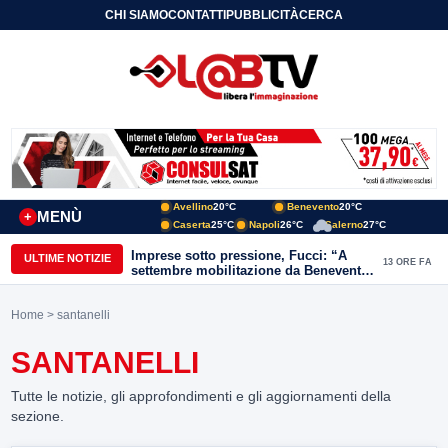
CHI SIAMO
CONTATTI
PUBBLICITÀ
CERCA
Avellino
20°C
Benevento
20°C
MENÙ
+
Caserta
25°C
Napoli
26°C
Salerno
27°C
Imprese sotto pressione, Fucci: “A
ULTIME NOTIZIE
13 ORE FA
settembre mobilitazione da Benevento
e Avellino”
Home
> santanelli
SANTANELLI
Tutte le notizie, gli approfondimenti e gli aggiornamenti della
sezione.