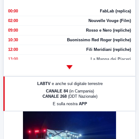
00:00
FabLab (replica)
02:00
Nouvelle Vouge (Film)
09:00
Rosso e Nero (repliche)
10:30
Buonissimo Red Roger (repliche)
12:00
Fili Meridiani (repliche)
13:00
La Mappa dei Piaceri
14:00
LabNews
17:00
LabNews (replica)
LABTV
e anche sul digitale terrestre
18:30
Di Faccia e di Profilo (repliche)
CANALE 84
(in Campania)
CANALE 268
(DDT Nazionale)
19:30
LabNews (Diretta)
E sulla nostra
APP
21:00
Free Sport
23:00
LabNews (replica)