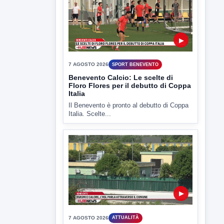
Il Benevento è pronto al debutto di Coppa
Italia. Scelte...
▶
7 AGOSTO 2026
ATTUALITÀ
Miasmi e Calore, l'ASL parla
attraverso il Comune
Nessuna nuova moria di pesci e nessuna
criticità igienico-sanitaria nel...