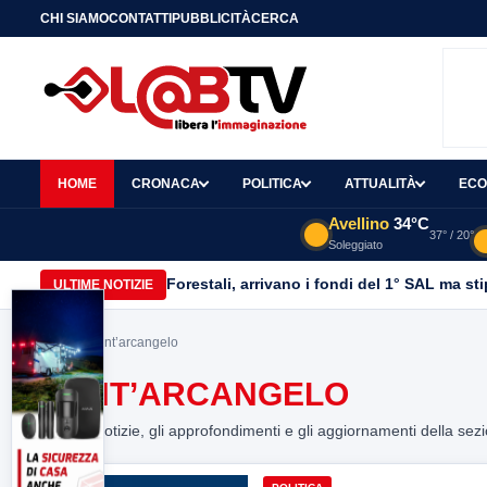
CHI SIAMO
CONTATTI
PUBBLICITÀ
CERCA
HOME
CRONACA
POLITICA
ATTUALITÀ
ECO
Avellino
34°C
37° / 20°
Soleggiato
Forestali, arrivano i fondi del 1° SAL ma st
ULTIME NOTIZIE
Home
> sant’arcangelo
SANT’ARCANGELO
Tutte le notizie, gli approfondimenti e gli aggiornamenti della sez