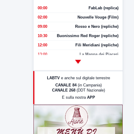
00:00
FabLab (replica)
02:00
Nouvelle Vouge (Film)
09:00
Rosso e Nero (repliche)
10:30
Buonissimo Red Roger (repliche)
12:00
Fili Meridiani (repliche)
13:00
La Mappa dei Piaceri
14:00
LabNews
17:00
LabNews (replica)
LABTV
e anche sul digitale terrestre
18:30
Di Faccia e di Profilo (repliche)
CANALE 84
(in Campania)
CANALE 268
(DDT Nazionale)
19:30
LabNews (Diretta)
E sulla nostra
APP
21:00
Free Sport
23:00
LabNews (replica)