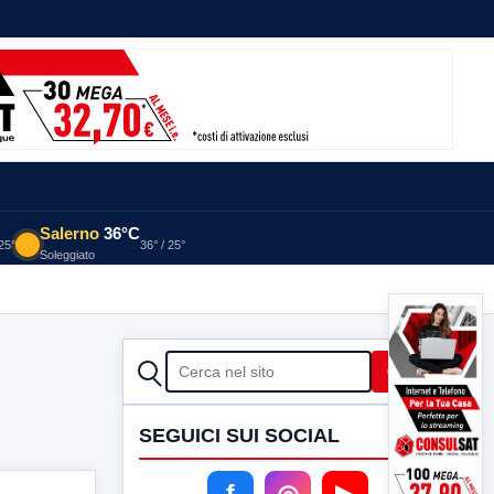
Salerno
36°C
 25°
36° / 25°
Soleggiato
CERCA
Cerca
SEGUICI SUI SOCIAL
f
◎
▶