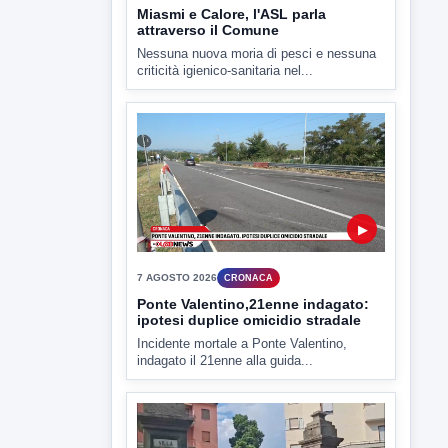
▶
7 AGOSTO 2026
CRONACA
Ponte Valentino,21enne indagato:
ipotesi duplice omicidio stradale
Incidente mortale a Ponte Valentino,
indagato il 21enne alla guida...
▶
7 AGOSTO 2026
CRONACA
Malore o aggressione? Sarà
l'autopsia a chiarire il giallo di Villa
Adriana
Sarà affidato con ogni probabilità all'inizio