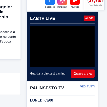
ngelo:
Facebook
Instagram
YouTube
la
chio
LABTV LIVE
LIVE
ocecchie a
Se ne sente
ll’epoca
Guarda ora
Guarda la diretta streaming
VEDI TUTTI
PALINSESTO TV
LUNEDI 03/08