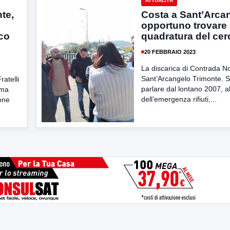
ATTUALITÀ
te,
Costa a Sant’Arca
opportuno trovare 
aco
quadratura del cer
20 FEBBRAIO 2023
La discarica di Contrada N
Sant’Arcangelo Trimonte. 
ratelli
parlare dal lontano 2007, a
rma
dell’emergenza rifiuti,...
one