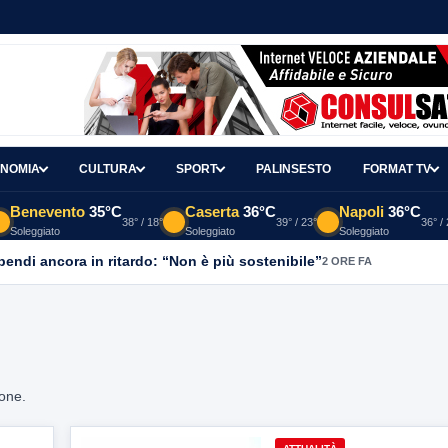
NOMIA
CULTURA
SPORT
PALINSESTO
FORMAT TV
Benevento
35°C
Caserta
36°C
Napoli
36°C
38° / 18°
39° / 23°
36° /
Soleggiato
Soleggiato
Soleggiato
ipendi ancora in ritardo: “Non è più sostenibile”
2 ORE FA
ione.