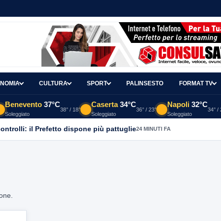
NOMIA
CULTURA
SPORT
PALINSESTO
FORMAT TV
Benevento
37°C
Caserta
34°C
Napoli
32°C
38° / 18°
36° / 23°
34° /
Soleggiato
Soleggiato
Soleggiato
controlli: il Prefetto dispone più pattuglie
24 MINUTI FA
ione.