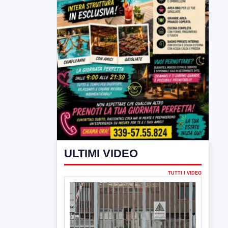
ULTIMI VIDEO
TUTTI I VIDEO
▶
7 AGOSTO 2026
CRONACA
Ancora tensione nel carcere: due
agenti feriti dopo nuove
aggressioni