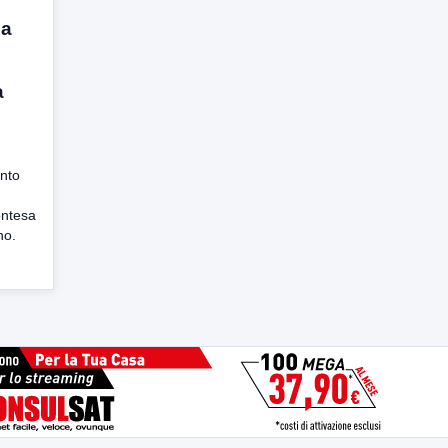
da
a
ento
ontesa
no.