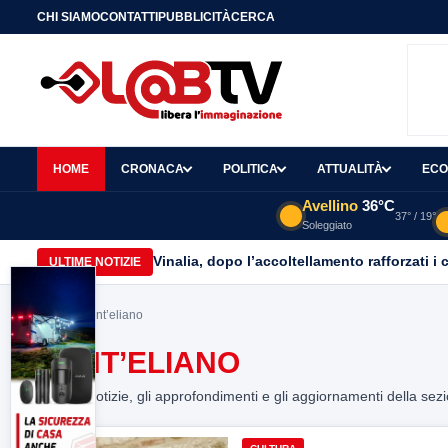
CHI SIAMO
CONTATTI
PUBBLICITÀ
CERCA
HOME
CRONACA
POLITICA
ATTUALITÀ
ECO
Avellino
36°C
37° / 19°
Soleggiato
Vinalia, dopo l’accoltellamento rafforzati i 
ULTIME NOTIZIE
Home
> sant’eliano
SANT’ELIANO
Tutte le notizie, gli approfondimenti e gli aggiornamenti della sez