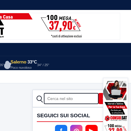
Salerno
33°C
 26°
34° / 25°
Poco nuvoloso
CERCA
Cerca
SEGUICI SUI SOCIAL
f
◎
▶