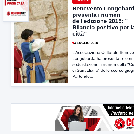
CULTURA
Benevento Longobar
presenta i numeri
dell’edizione 2015: ”
Bilancio positivo per l
città”
3 LUGLIO 2015
L’Associazione Culturale Benev
Longobarda ha presentato, con
soddisfazione, i numeri della “C
di Sant’Eliano” dello scorso giug
Partendo...