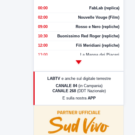
00:00
FabLab (replica)
02:00
Nouvelle Vouge (Film)
09:00
Rosso e Nero (repliche)
10:30
Buonissimo Red Roger (repliche)
12:00
Fili Meridiani (repliche)
13:00
La Mappa dei Piaceri
14:00
LabNews
17:00
LabNews (replica)
LABTV
e anche sul digitale terrestre
18:30
Di Faccia e di Profilo (repliche)
CANALE 84
(in Campania)
CANALE 268
(DDT Nazionale)
19:30
LabNews (Diretta)
E sulla nostra
APP
21:00
Free Sport
23:00
LabNews (replica)