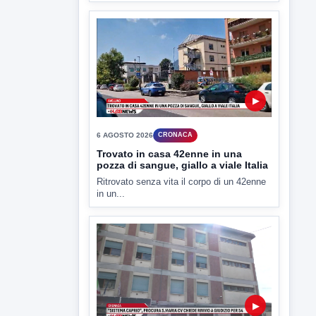
6 AGOSTO 2026
CRONACA
Trovato in casa 42enne in una
pozza di sangue, giallo a viale Italia
Ritrovato senza vita il corpo di un 42enne
in un...
▶
6 AGOSTO 2026
CRONACA
"Sistema Caprio", Procura S.Maria
CV chiede rinvio a giudizio per 54
La Procura della Repubblica di Santa
Capua Vetere chiude le...