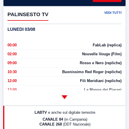
VEDI TUTTI
PALINSESTO TV
LUNEDI 03/08
00:00
FabLab (replica)
02:00
Nouvelle Vouge (Film)
09:00
Rosso e Nero (repliche)
10:30
Buonissimo Red Roger (repliche)
12:00
Fili Meridiani (repliche)
13:00
La Mappa dei Piaceri
14:00
LabNews
17:00
LabNews (replica)
LABTV
e anche sul digitale terrestre
18:30
Di Faccia e di Profilo (repliche)
CANALE 84
(in Campania)
CANALE 268
(DDT Nazionale)
19:30
LabNews (Diretta)