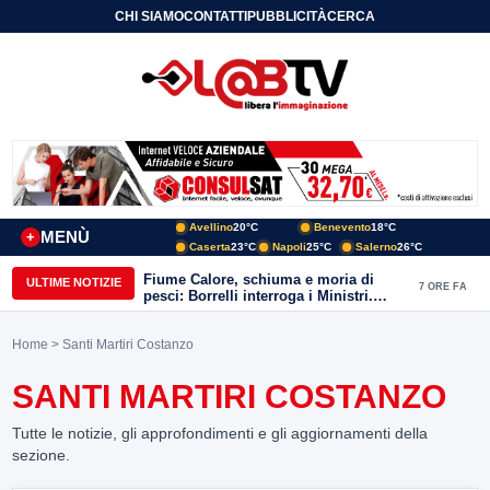
CHI SIAMO
CONTATTI
PUBBLICITÀ
CERCA
Avellino
20°C
Benevento
18°C
MENÙ
+
Caserta
23°C
Napoli
25°C
Salerno
26°C
Fiume Calore, schiuma e moria di
ULTIME NOTIZIE
7 ORE FA
pesci: Borrelli interroga i Ministri.
“Benevento paga l’assenza del
depuratore
Home
> Santi Martiri Costanzo
SANTI MARTIRI COSTANZO
Tutte le notizie, gli approfondimenti e gli aggiornamenti della
sezione.