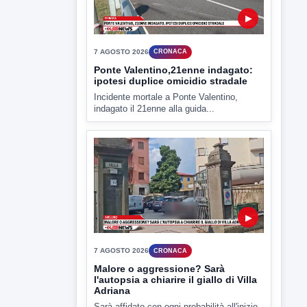
Miasmi e Calore, l'ASL parla
attraverso il Comune
Nessuna nuova moria di pesci e nessuna
criticità igienico-sanitaria nel...
▶
7 AGOSTO 2026
CRONACA
Ponte Valentino,21enne indagato:
ipotesi duplice omicidio stradale
Incidente mortale a Ponte Valentino,
indagato il 21enne alla guida...