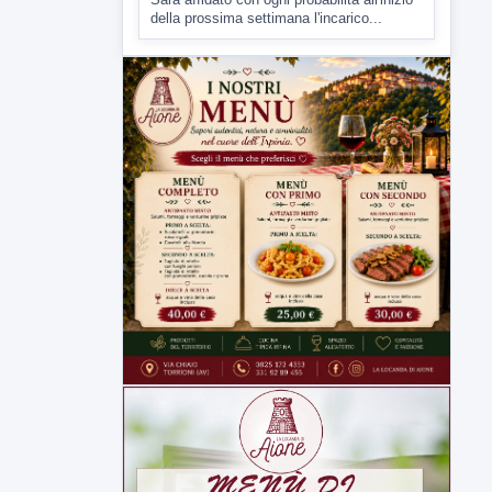
▶
7 AGOSTO 2026
CRONACA
Malore o aggressione? Sarà
l'autopsia a chiarire il giallo di Villa
Adriana
Sarà affidato con ogni probabilità all'inizio
della prossima settimana l'incarico...