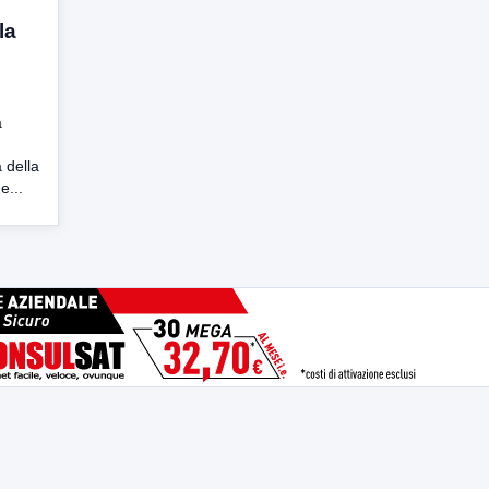
la
a
 della
e...