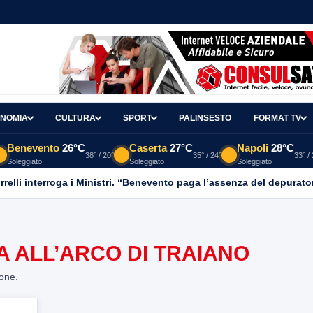
NOMIA
CULTURA
SPORT
PALINSESTO
FORMAT TV
Benevento
26°C
Caserta
27°C
Napoli
28°C
38° / 20°
35° / 24°
33° /
Soleggiato
Soleggiato
Soleggiato
relli interroga i Ministri. “Benevento paga l’assenza del depurato
A ALL’ARCO DI TRAIANO
ione.