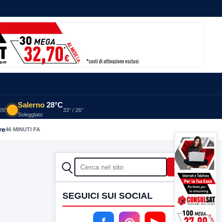
Salerno
28°C
 26°
33° / 26°
Soleggiato
re
46 MINUTI FA
CERCA
Cerca
SEGUICI SUI SOCIAL
f
◎
▶