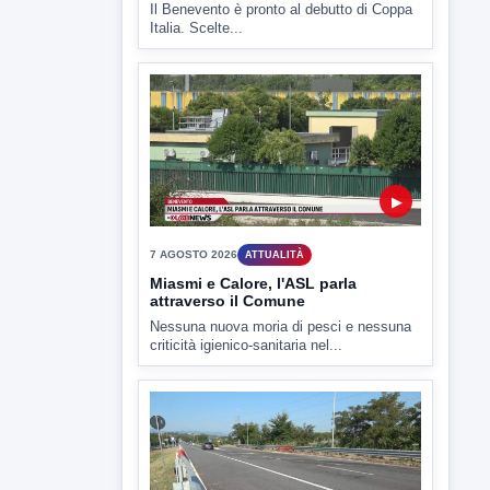
▶
7 AGOSTO 2026
SPORT BENEVENTO
Benevento Calcio: Le scelte di
Floro Flores per il debutto di Coppa
Italia
Il Benevento è pronto al debutto di Coppa
Italia. Scelte...
▶
7 AGOSTO 2026
ATTUALITÀ