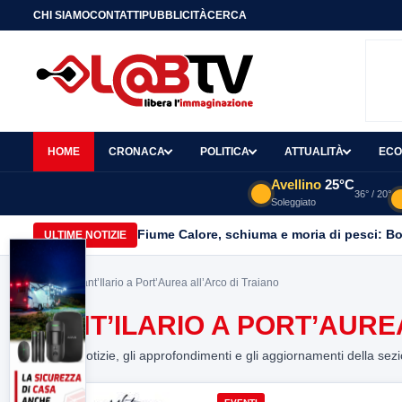
CHI SIAMO
CONTATTI
PUBBLICITÀ
CERCA
HOME
CRONACA
POLITICA
ATTUALITÀ
ECO
Avellino
25°C
36° / 20°
Soleggiato
Fiume Calore, schiuma e moria di pesci: Bor
ULTIME NOTIZIE
Home
> Sant’Ilario a Port’Aurea all’Arco di Traiano
SANT’ILARIO A PORT’AURE
Tutte le notizie, gli approfondimenti e gli aggiornamenti della sez