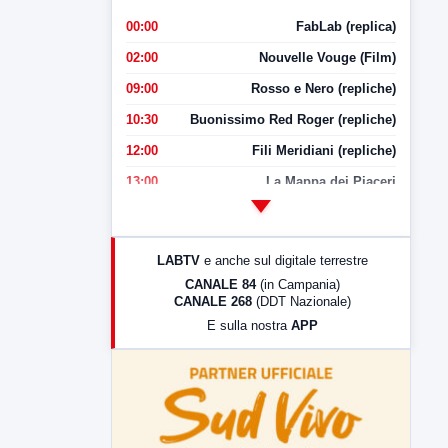
00:00
FabLab (replica)
02:00
Nouvelle Vouge (Film)
09:00
Rosso e Nero (repliche)
10:30
Buonissimo Red Roger (repliche)
12:00
Fili Meridiani (repliche)
13:00
La Mappa dei Piaceri
14:00
LabNews
17:00
LabNews (replica)
LABTV
e anche sul digitale terrestre
18:30
Di Faccia e di Profilo (repliche)
CANALE 84
(in Campania)
CANALE 268
(DDT Nazionale)
19:30
LabNews (Diretta)
E sulla nostra
APP
21:00
Free Sport
23:00
LabNews (replica)