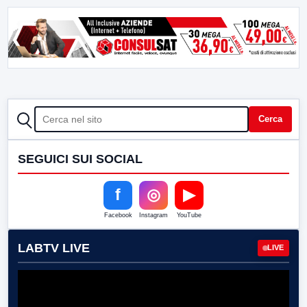
CERCA
Cerca
SEGUICI SUI SOCIAL
f
◎
▶
Facebook
Instagram
YouTube
LABTV LIVE
LIVE