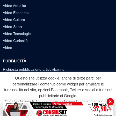
Video Attualità
Video Economia
Video Cultura
Video Sport
Video Tecnologie
Video Curiosità
Video
PUBBLICITÀ
Richiesta pubblicazione articoli/banner
Questo sito utilizza cookie, anche di terze parti, per
SEGUICI SUI SOCIAL
personalizzare i contenuti come widget per ampliare le
funzionalità del sito, opzioni Facebook, Twitter e social e funzioni
f
◎
▶
pubblicitarie di Google.
Facebook
Instagram
YouTube
×
Chiudendo questo banner, scorrendo questa pagina o cliccando
su qualunque suo elemento acconsenti all'uso dei cookie.
© 2026 LABTV - Tutti i diritti riservati
Accetta