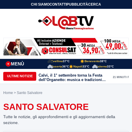
CHI SIAMO
CONTATTI
PUBBLICITÀ
CERCA
Avellino
37°C
Benevento
38°C
MENÙ
+
Caserta
36°C
Napoli
33°C
Salerno
33°C
Calvi, il 1° settembre torna la Festa
ULTIME NOTIZIE
21 MINUTI FA
dell’Organetto: musica e tradizioni
popolari dell’entroterra
Home
> Santo Salvatore
SANTO SALVATORE
Tutte le notizie, gli approfondimenti e gli aggiornamenti della
sezione.