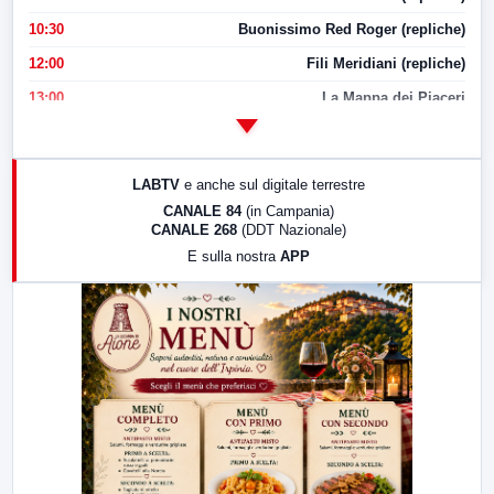
10:30
Buonissimo Red Roger (repliche)
12:00
Fili Meridiani (repliche)
13:00
La Mappa dei Piaceri
14:00
LabNews
17:00
LabNews (replica)
LABTV
e anche sul digitale terrestre
18:30
Di Faccia e di Profilo (repliche)
CANALE 84
(in Campania)
CANALE 268
(DDT Nazionale)
19:30
LabNews (Diretta)
E sulla nostra
APP
21:00
Free Sport
23:00
LabNews (replica)