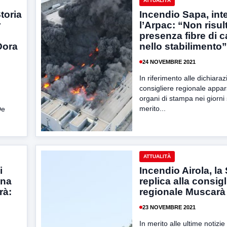
ATTUALITÀ
Storia
Incendio Sapa, int
r
l’Arpac: “Non risul
presenza fibre di 
Dora
nello stabilimento”
24 NOVEMBRE 2021
In riferimento alle dichiaraz
consigliere regionale appar
organi di stampa nei giorni 
merito...
De
ATTUALITÀ
i
Incendio Airola, la
ina
replica alla consigl
rà:
regionale Muscarà
23 NOVEMBRE 2021
In merito alle ultime notizie