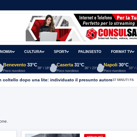
NOMIA
CULTURA
SPORT
PALINSESTO
FORMAT TV
Benevento
33°C
Caserta
31°C
Napoli
30°C
38° / 18°
36° / 23°
33° /
Poco nuvoloso
Poco nuvoloso
Poco nuvoloso
coltello dopo una lite: individuato il presunto autore
37 MINUTI FA
ione.