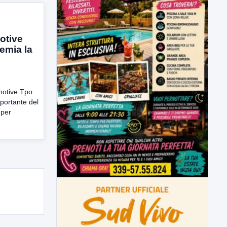
otive
emia la
omotive Tpo
portante del
 per
.