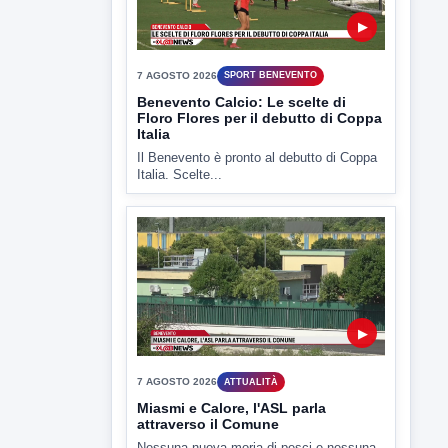
Il Benevento è pronto al debutto di Coppa
Italia. Scelte...
▶
7 AGOSTO 2026
ATTUALITÀ
Miasmi e Calore, l'ASL parla
attraverso il Comune
Nessuna nuova moria di pesci e nessuna
criticità igienico-sanitaria nel...