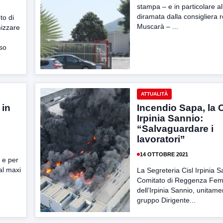
stampa – e in particolare al
diramata dalla consigliera 
to di
Muscarà – ...
mizzare
rso
ATTUALITÀ
 in
Incendio Sapa, la C
Irpinia Sannio:
“Salvaguardare i
lavoratori”
14 OTTOBRE 2021
 e per
dal maxi
La Segreteria Cisl Irpinia S
Comitato di Reggenza Fem
dell’Irpinia Sannio, unitame
gruppo Dirigente...