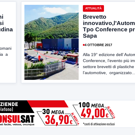
ATTUALITÀ
ni
Brevetto
si
innovativo,l’Autom
udina
Tpo Conference pr
Sapa
4 OTTOBRE 2017
domani
hia a
Alla 19° edizione dell’ Aut
Conference, l’evento più im
settore brevetti di plastiche
l’automotive, organizzato..