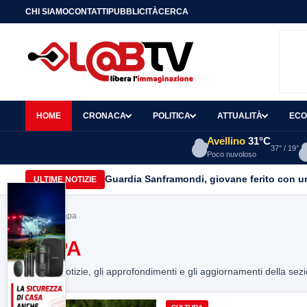
CHI SIAMO
CONTATTI
PUBBLICITÀ
CERCA
HOME
CRONACA
POLITICA
ATTUALITÀ
ECO
Avellino
31°C
37° / 19°
Poco nuvoloso
Guardia Sanframondi, giovane ferito con un 
ULTIME NOTIZIE
Home
> Sapa
SAPA
Tutte le notizie, gli approfondimenti e gli aggiornamenti della sez