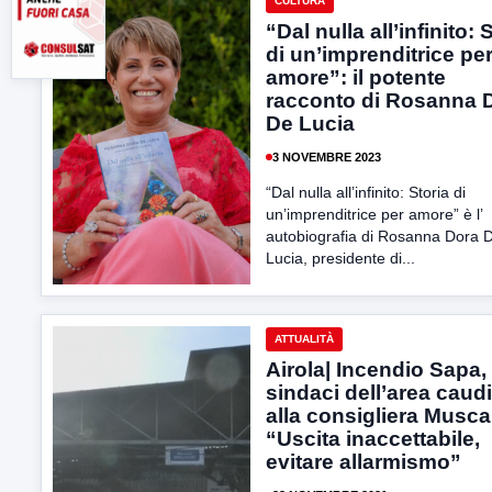
CULTURA
“Dal nulla all’infinito: 
di un’imprenditrice pe
amore”: il potente
racconto di Rosanna 
De Lucia
3 NOVEMBRE 2023
“Dal nulla all’infinito: Storia di
un’imprenditrice per amore” è l’
autobiografia di Rosanna Dora 
Lucia, presidente di...
ATTUALITÀ
Airola| Incendio Sapa, 
sindaci dell’area caud
alla consigliera Musca
“Uscita inaccettabile,
evitare allarmismo”