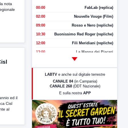
la nota
00:00
FabLab (replica)
regionale
02:00
Nouvelle Vouge (Film)
09:00
Rosso e Nero (repliche)
10:30
Buonissimo Red Roger (repliche)
12:00
Fili Meridiani (repliche)
13:00
La Mappa dei Piaceri
14:00
LabNews
isl
17:00
LabNews (replica)
LABTV
e anche sul digitale terrestre
18:30
Di Faccia e di Profilo (repliche)
CANALE 84
(in Campania)
CANALE 268
(DDT Nazionale)
19:30
LabNews (Diretta)
E sulla nostra
APP
21:00
Free Sport
annio ed il
ca Cisl
23:00
LabNews (replica)
nte al