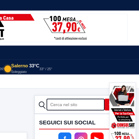
Salerno
33°C
 26°
33° / 25°
Soleggiato
CERCA
Cerca
SEGUICI SUI SOCIAL
f
◎
▶