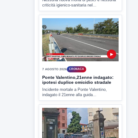
▶
7 AGOSTO 2026
CRONACA
Ponte Valentino,21enne indagato:
ipotesi duplice omicidio stradale
Incidente mortale a Ponte Valentino,
indagato il 21enne alla guida...
▶
7 AGOSTO 2026
CRONACA
Malore o aggressione? Sarà
l'autopsia a chiarire il giallo di Villa
Adriana
Sarà affidato con ogni probabilità all'inizio