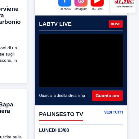
erviene
Facebook
Instagram
YouTube
ta
carbonio
LABTV LIVE
LIVE
ioni di un
se sugli
scorsi, in
Guarda ora
Guarda la diretta streaming
 Sapa
iera
VEDI TUTTI
PALINSESTO TV
LUNEDI 03/08
 uscite sulla