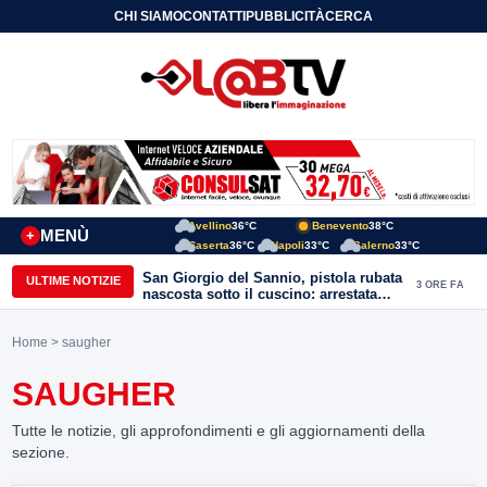
CHI SIAMO
CONTATTI
PUBBLICITÀ
CERCA
Avellino
36°C
Benevento
38°C
MENÙ
+
Caserta
36°C
Napoli
33°C
Salerno
33°C
San Giorgio del Sannio, pistola rubata
ULTIME NOTIZIE
3 ORE FA
nascosta sotto il cuscino: arrestata
51enne
Home
> saugher
SAUGHER
Tutte le notizie, gli approfondimenti e gli aggiornamenti della
sezione.