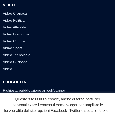
VIDEO
Video Cronaca
Video Politica
Video Attualità
Video Economia
Video Cultura
Video Sport
Video Tecnologie
Video Curiosità
Video
PUBBLICITÀ
Richiesta pubblicazione articoli/banner
Questo sito utilizza cookie, anche di terze parti, per
SEGUICI SUI SOCIAL
personalizzare i contenuti come widget per ampliare le
funzionalità del sito, opzioni Facebook, Twitter e social e funzioni
f
◎
▶