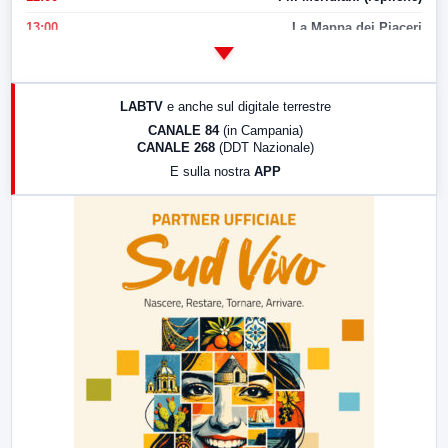
13:00
La Mappa dei Piaceri
14:00
LabNews
17:00
LabNews (replica)
LABTV
e anche sul digitale terrestre
18:30
Di Faccia e di Profilo (repliche)
CANALE 84
(in Campania)
CANALE 268
(DDT Nazionale)
19:30
LabNews (Diretta)
E sulla nostra
APP
21:00
Free Sport
23:00
LabNews (replica)