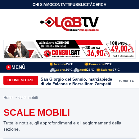
CHI SIAMO
CONTATTI
PUBBLICITÀ
CERCA
Avellino
24°C
Benevento
22°C
MENÙ
+
Caserta
26°C
Napoli
28°C
Salerno
27°C
San Giorgio del Sannio, marciapiede
ULTIME NOTIZIE
15 ORE FA
di via Falcone e Borsellino: Zampetti e
Lombardi replicano alle polemiche
Home
> scale mobili
SCALE MOBILI
Tutte le notizie, gli approfondimenti e gli aggiornamenti della
sezione.