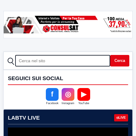
CERCA
Cerca
SEGUICI SUI SOCIAL
f
◎
▶
Facebook
Instagram
YouTube
LABTV LIVE
LIVE