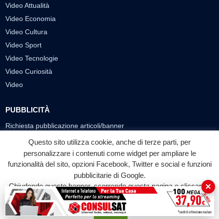
Video Attualità
Video Economia
Video Cultura
Video Sport
Video Tecnologie
Video Curiosità
Video
PUBBLICITÀ
Richiesta pubblicazione articoli/banner
Questo sito utilizza cookie, anche di terze parti, per
SEGUICI SUI SOCIAL
personalizzare i contenuti come widget per ampliare le
funzionalità del sito, opzioni Facebook, Twitter e social e funzioni
f
◎
▶
pubblicitarie di Google.
Facebook
Instagram
YouTube
×
Chiudendo questo banner, scorrendo questa pagina o cliccando
su qualunque suo elemento acconsenti all'uso dei cookie.
© 2026 LABTV - Tutti i diritti riservati
Accetta