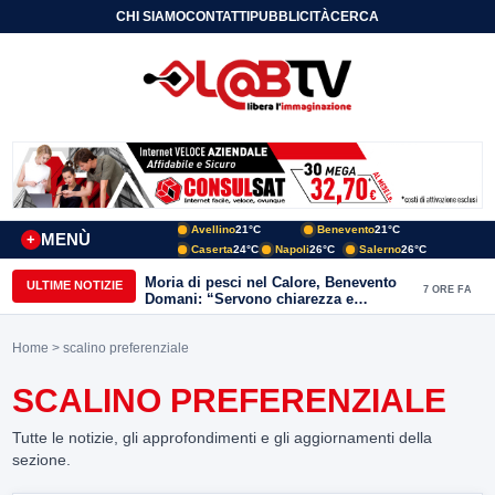
CHI SIAMO
CONTATTI
PUBBLICITÀ
CERCA
Avellino
21°C
Benevento
21°C
MENÙ
+
Caserta
24°C
Napoli
26°C
Salerno
26°C
Moria di pesci nel Calore, Benevento
ULTIME NOTIZIE
7 ORE FA
Domani: “Servono chiarezza e
approfondimenti sulla gestione
ambientale”
Home
> scalino preferenziale
SCALINO PREFERENZIALE
Tutte le notizie, gli approfondimenti e gli aggiornamenti della
sezione.