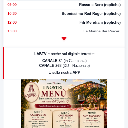
09:00
Rosso e Nero (repliche)
10:30
Buonissimo Red Roger (repliche)
12:00
Fili Meridiani (repliche)
13:00
La Mappa dei Piaceri
14:00
LabNews
17:00
LabNews (replica)
LABTV
e anche sul digitale terrestre
18:30
Di Faccia e di Profilo (repliche)
CANALE 84
(in Campania)
CANALE 268
(DDT Nazionale)
19:30
LabNews (Diretta)
E sulla nostra
APP
21:00
Free Sport
23:00
LabNews (replica)