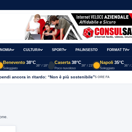
NOMIA
CULTURA
SPORT
PALINSESTO
FORMAT TV
Benevento
38°C
Caserta
38°C
Napoli
35°C
38° / 18°
38° / 23°
36° /
Soleggiato
Poco nuvoloso
Soleggiato
ipendi ancora in ritardo: “Non è più sostenibile”
5 ORE FA
ione.