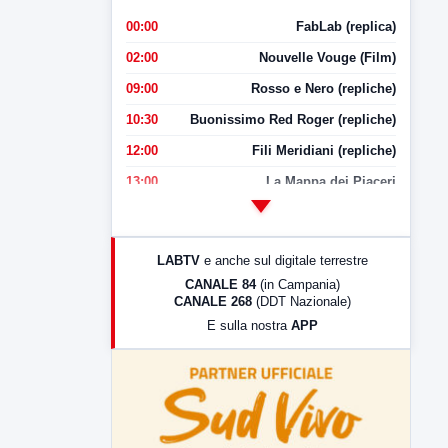
00:00
FabLab (replica)
02:00
Nouvelle Vouge (Film)
09:00
Rosso e Nero (repliche)
10:30
Buonissimo Red Roger (repliche)
12:00
Fili Meridiani (repliche)
13:00
La Mappa dei Piaceri
14:00
LabNews
17:00
LabNews (replica)
LABTV
e anche sul digitale terrestre
18:30
Di Faccia e di Profilo (repliche)
CANALE 84
(in Campania)
CANALE 268
(DDT Nazionale)
19:30
LabNews (Diretta)
E sulla nostra
APP
21:00
Free Sport
23:00
LabNews (replica)