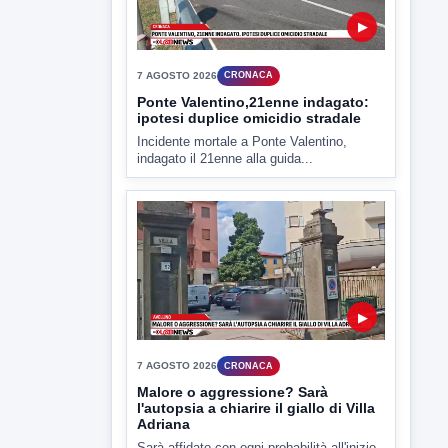
▶
7 AGOSTO 2026
CRONACA
Ponte Valentino,21enne indagato:
ipotesi duplice omicidio stradale
Incidente mortale a Ponte Valentino,
indagato il 21enne alla guida...
▶
7 AGOSTO 2026
CRONACA