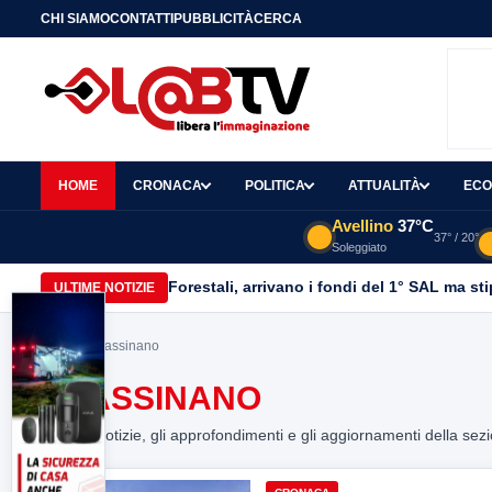
CHI SIAMO
CONTATTI
PUBBLICITÀ
CERCA
HOME
CRONACA
POLITICA
ATTUALITÀ
ECO
Avellino
37°C
37° / 20°
Soleggiato
Forestali, arrivano i fondi del 1° SAL ma st
ULTIME NOTIZIE
Home
> scassinano
SCASSINANO
Tutte le notizie, gli approfondimenti e gli aggiornamenti della sez