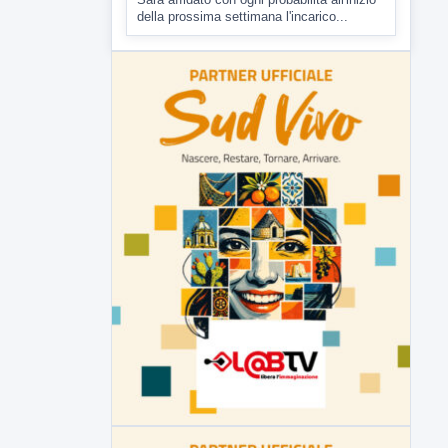
Malore o aggressione? Sarà
l'autopsia a chiarire il giallo di Villa
Adriana
Sarà affidato con ogni probabilità all'inizio
della prossima settimana l'incarico...