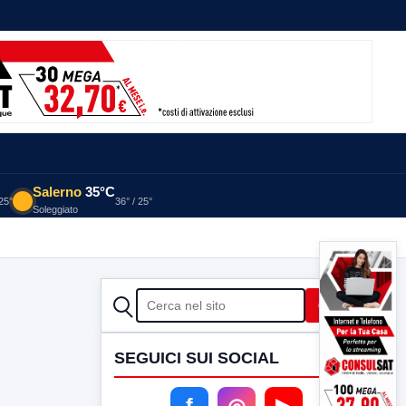
Salerno
35°C
 25°
36° / 25°
Soleggiato
CERCA
Cerca
SEGUICI SUI SOCIAL
f
◎
▶