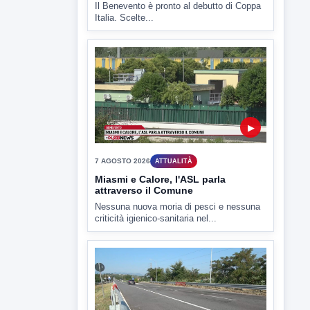
7 AGOSTO 2026
SPORT BENEVENTO
Benevento Calcio: Le scelte di
Floro Flores per il debutto di Coppa
Italia
Il Benevento è pronto al debutto di Coppa
Italia. Scelte...
▶
7 AGOSTO 2026
ATTUALITÀ
Miasmi e Calore, l'ASL parla
attraverso il Comune
Nessuna nuova moria di pesci e nessuna
criticità igienico-sanitaria nel...