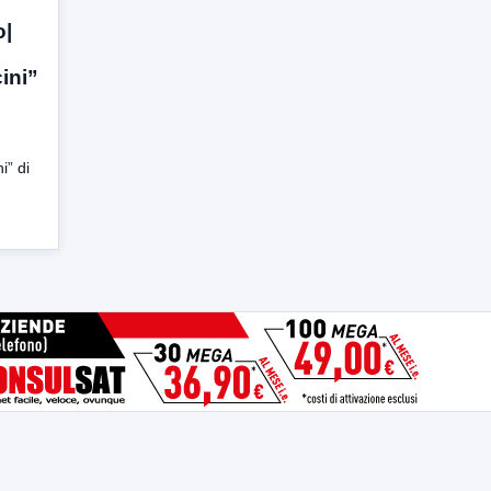
o|
ini”
i” di