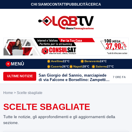
CHI SIAMO
CONTATTI
PUBBLICITÀ
CERCA
Avellino
22°C
Benevento
24°C
MENÙ
+
Caserta
26°C
Napoli
28°C
Salerno
27°C
San Giorgio del Sannio, marciapiede
ULTIME NOTIZIE
7 ORE FA
di via Falcone e Borsellino: Zampetti e
Lombardi replicano alle polemiche
Home
> Scelte sbagliate
SCELTE SBAGLIATE
Tutte le notizie, gli approfondimenti e gli aggiornamenti della
sezione.