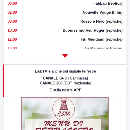
00:00
FabLab (replica)
02:00
Nouvelle Vouge (Film)
09:00
Rosso e Nero (repliche)
10:30
Buonissimo Red Roger (repliche)
12:00
Fili Meridiani (repliche)
13:00
La Mappa dei Piaceri
14:00
LabNews
17:00
LabNews (replica)
LABTV
e anche sul digitale terrestre
18:30
Di Faccia e di Profilo (repliche)
CANALE 84
(in Campania)
CANALE 268
(DDT Nazionale)
19:30
LabNews (Diretta)
E sulla nostra
APP
21:00
Free Sport
23:00
LabNews (replica)