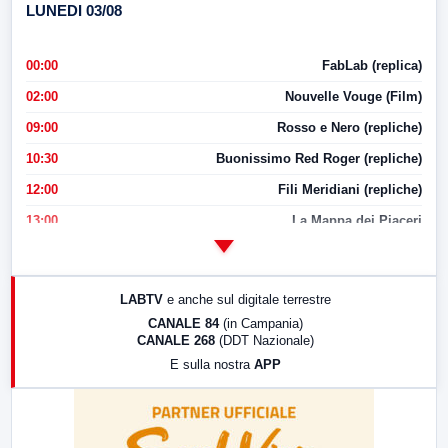
LUNEDI 03/08
00:00
FabLab (replica)
02:00
Nouvelle Vouge (Film)
09:00
Rosso e Nero (repliche)
10:30
Buonissimo Red Roger (repliche)
12:00
Fili Meridiani (repliche)
13:00
La Mappa dei Piaceri
14:00
LabNews
17:00
LabNews (replica)
LABTV
e anche sul digitale terrestre
18:30
Di Faccia e di Profilo (repliche)
CANALE 84
(in Campania)
CANALE 268
(DDT Nazionale)
19:30
LabNews (Diretta)
E sulla nostra
APP
21:00
Free Sport
23:00
LabNews (replica)