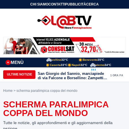
CHI SIAMO
CONTATTI
PUBBLICITÀ
CERCA
Avellino
32°C
Benevento
35°C
MENÙ
+
Caserta
33°C
Napoli
32°C
Salerno
34°C
San Giorgio del Sannio, marciapiede
ULTIME NOTIZIE
1 ORA FA
di via Falcone e Borsellino: Zampetti e
Lombardi replicano alle polemiche
Home
> scherma paralimpica coppa del mondo
SCHERMA PARALIMPICA
COPPA DEL MONDO
Tutte le notizie, gli approfondimenti e gli aggiornamenti della
sezione.