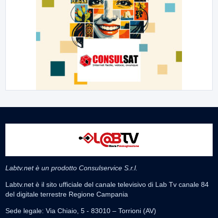
Labtv.net è un prodotto Consulservice S.r.l.
Labtv.net è il sito ufficiale del canale televisivo di Lab Tv canale 84
del digitale terrestre Regione Campania
Sede legale: Via Chiaio, 5 - 83010 – Torrioni (AV)