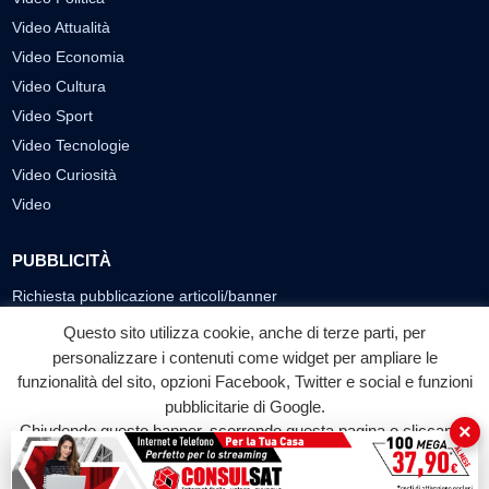
Video Attualità
Video Economia
Video Cultura
Video Sport
Video Tecnologie
Video Curiosità
Video
PUBBLICITÀ
Richiesta pubblicazione articoli/banner
Questo sito utilizza cookie, anche di terze parti, per
SEGUICI SUI SOCIAL
personalizzare i contenuti come widget per ampliare le
f
◎
▶
funzionalità del sito, opzioni Facebook, Twitter e social e funzioni
pubblicitarie di Google.
Facebook
Instagram
YouTube
×
Chiudendo questo banner, scorrendo questa pagina o cliccando
su qualunque suo elemento acconsenti all'uso dei cookie.
© 2026 LABTV - Tutti i diritti riservati