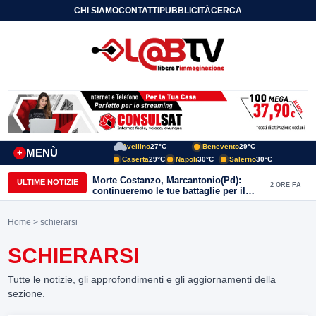
CHI SIAMO
CONTATTI
PUBBLICITÀ
CERCA
Avellino
27°C
Benevento
29°C
MENÙ
+
Caserta
29°C
Napoli
30°C
Salerno
30°C
Morte Costanzo, Marcantonio(Pd):
ULTIME NOTIZIE
2 ORE FA
continueremo le tue battaglie per il
Sannio
Home
> schierarsi
SCHIERARSI
Tutte le notizie, gli approfondimenti e gli aggiornamenti della
sezione.