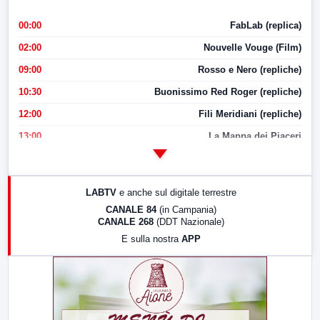
00:00
FabLab (replica)
02:00
Nouvelle Vouge (Film)
09:00
Rosso e Nero (repliche)
10:30
Buonissimo Red Roger (repliche)
12:00
Fili Meridiani (repliche)
13:00
La Mappa dei Piaceri
14:00
LabNews
17:00
LabNews (replica)
LABTV
e anche sul digitale terrestre
18:30
Di Faccia e di Profilo (repliche)
CANALE 84
(in Campania)
CANALE 268
(DDT Nazionale)
19:30
LabNews (Diretta)
E sulla nostra
APP
21:00
Free Sport
23:00
LabNews (replica)