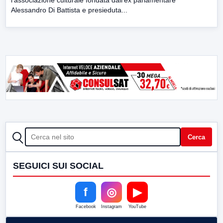
l’associazione culturale fondata dall’ex parlamentare
Alessandro Di Battista e presieduta...
CERCA
Cerca
SEGUICI SUI SOCIAL
f
◎
▶
Facebook
Instagram
YouTube