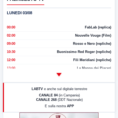
LUNEDI 03/08
00:00
FabLab (replica)
02:00
Nouvelle Vouge (Film)
09:00
Rosso e Nero (repliche)
10:30
Buonissimo Red Roger (repliche)
12:00
Fili Meridiani (repliche)
13:00
La Mappa dei Piaceri
14:00
LabNews
17:00
LabNews (replica)
LABTV
e anche sul digitale terrestre
18:30
Di Faccia e di Profilo (repliche)
CANALE 84
(in Campania)
CANALE 268
(DDT Nazionale)
19:30
LabNews (Diretta)
E sulla nostra
APP
21:00
Free Sport
23:00
LabNews (replica)