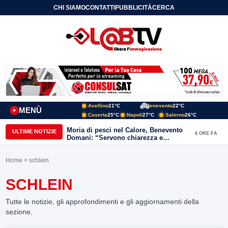
CHI SIAMO
CONTATTI
PUBBLICITÀ
CERCA
Avellino
21°C
Benevento
22°C
MENÙ
+
Caserta
25°C
Napoli
27°C
Salerno
26°C
Moria di pesci nel Calore, Benevento
ULTIME NOTIZIE
6 ORE FA
Domani: “Servono chiarezza e
approfondimenti sulla gestione
ambientale”
Home
> schlein
SCHLEIN
Tutte le notizie, gli approfondimenti e gli aggiornamenti della
sezione.