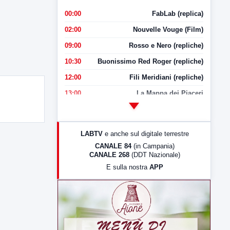
00:00
FabLab (replica)
02:00
Nouvelle Vouge (Film)
09:00
Rosso e Nero (repliche)
10:30
Buonissimo Red Roger (repliche)
12:00
Fili Meridiani (repliche)
13:00
La Mappa dei Piaceri
14:00
LabNews
17:00
LabNews (replica)
LABTV
e anche sul digitale terrestre
18:30
Di Faccia e di Profilo (repliche)
CANALE 84
(in Campania)
CANALE 268
(DDT Nazionale)
19:30
LabNews (Diretta)
E sulla nostra
APP
21:00
Free Sport
23:00
LabNews (replica)