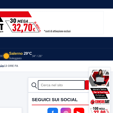
Salerno
29°C
 26°
34° / 26°
Soleggiato
nio
13 ORE FA
CERCA
Cerca
SEGUICI SUI SOCIAL
f
◎
▶