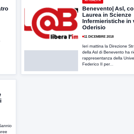
ATTUALITÀ
atro
Benevento| Asl, co
Laurea in Scienze
Infermieristiche in 
Oderisio
11 DICEMBRE 2018
a
Ieri mattina la Direzione St
della Asl di Benevento ha r
rappresentanza della Unive
Federico II per...
e
i
Sannio
uree