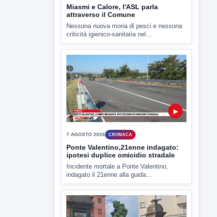
▶
7 AGOSTO 2026
CRONACA
Ponte Valentino,21enne indagato:
ipotesi duplice omicidio stradale
Incidente mortale a Ponte Valentino,
indagato il 21enne alla guida...
▶
7 AGOSTO 2026
CRONACA
Malore o aggressione? Sarà
l'autopsia a chiarire il giallo di Villa
Adriana
Sarà affidato con ogni probabilità all'inizio