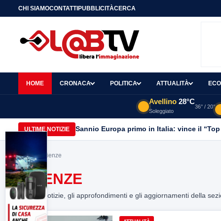
CHI SIAMO
CONTATTI
PUBBLICITÀ
CERCA
HOME
CRONACA
POLITICA
ATTUALITÀ
ECO
Avellino
28°C
36° / 20°
Soleggiato
Sannio Europa primo in Italia: vince il “Top
ULTIME NOTIZIE
Home
> scienze
SCIENZE
Tutte le notizie, gli approfondimenti e gli aggiornamenti della sez