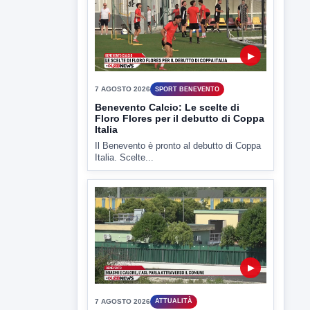
Il Benevento è pronto al debutto di Coppa
Italia. Scelte...
▶
7 AGOSTO 2026
ATTUALITÀ
Miasmi e Calore, l'ASL parla
attraverso il Comune
Nessuna nuova moria di pesci e nessuna
criticità igienico-sanitaria nel...