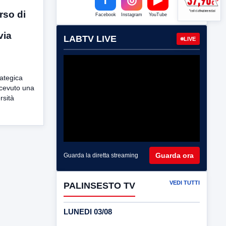
rso di
Facebook
Instagram
YouTube
via
LABTV LIVE
LIVE
rategica
icevuto una
rsità
Guarda ora
Guarda la diretta streaming
VEDI TUTTI
PALINSESTO TV
LUNEDI 03/08