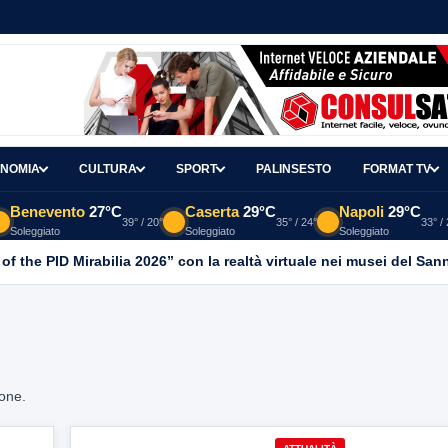
NOMIA
CULTURA
SPORT
PALINSESTO
FORMAT TV
Benevento
27°C
Caserta
29°C
Napoli
29°C
39° / 20°
35° / 24°
33° /
Soleggiato
Soleggiato
Soleggiato
 of the PID Mirabilia 2026” con la realtà virtuale nei musei del San
ione.