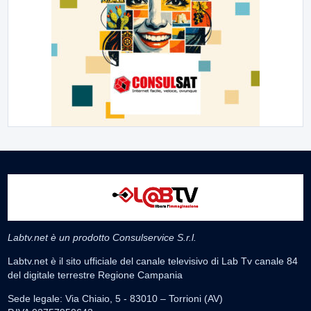
Labtv.net è un prodotto Consulservice S.r.l.
Labtv.net è il sito ufficiale del canale televisivo di Lab Tv canale 84
del digitale terrestre Regione Campania
Sede legale: Via Chiaio, 5 - 83010 – Torrioni (AV)