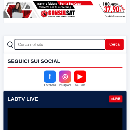
CERCA
Cerca
SEGUICI SUI SOCIAL
f
◎
▶
Facebook
Instagram
YouTube
LABTV LIVE
LIVE