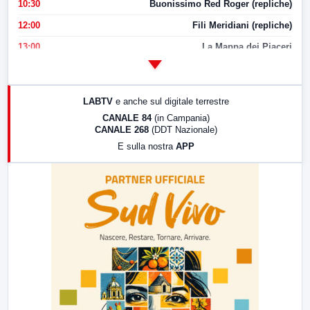
10:30
Buonissimo Red Roger (repliche)
12:00
Fili Meridiani (repliche)
13:00
La Mappa dei Piaceri
14:00
LabNews
17:00
LabNews (replica)
LABTV
e anche sul digitale terrestre
18:30
Di Faccia e di Profilo (repliche)
CANALE 84
(in Campania)
CANALE 268
(DDT Nazionale)
19:30
LabNews (Diretta)
E sulla nostra
APP
21:00
Free Sport
23:00
LabNews (replica)