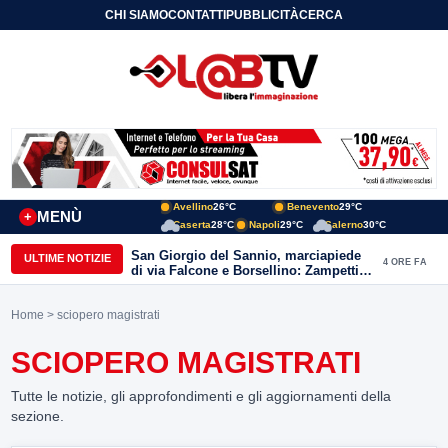
CHI SIAMO
CONTATTI
PUBBLICITÀ
CERCA
Avellino
26°C
Benevento
29°C
MENÙ
+
Caserta
28°C
Napoli
29°C
Salerno
30°C
San Giorgio del Sannio, marciapiede
ULTIME NOTIZIE
4 ORE FA
di via Falcone e Borsellino: Zampetti e
Lombardi replicano alle polemiche
Home
> sciopero magistrati
SCIOPERO MAGISTRATI
Tutte le notizie, gli approfondimenti e gli aggiornamenti della
sezione.