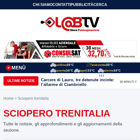
CHI SIAMO
CONTATTI
PUBBLICITÀ
CERCA
Avellino
35°C
Benevento
35°C
MENÙ
+
Caserta
34°C
Napoli
33°C
Salerno
34°C
Carcere di Lauro, tre detenute incinte:
ULTIME NOTIZIE
38 MINUTI FA
l’allarme di Ciambriello
Home
> Sciopero trenitalia
SCIOPERO TRENITALIA
Tutte le notizie, gli approfondimenti e gli aggiornamenti della
sezione.