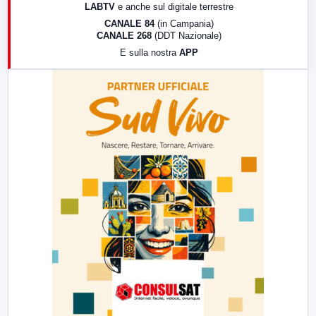
LABTV
e anche sul digitale terrestre
18:30
Di Faccia e di Profilo (repliche)
CANALE 84
(in Campania)
CANALE 268
(DDT Nazionale)
19:30
LabNews (Diretta)
E sulla nostra
APP
21:00
Free Sport
23:00
LabNews (replica)