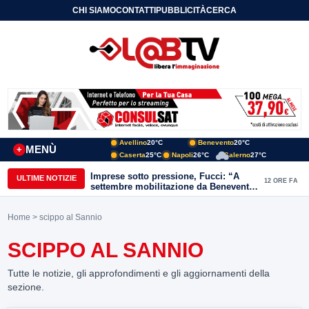
CHI SIAMO
CONTATTI
PUBBLICITÀ
CERCA
Avellino
20°C
Benevento
20°C
MENÙ
+
Caserta
25°C
Napoli
26°C
Salerno
27°C
Imprese sotto pressione, Fucci: “A
ULTIME NOTIZIE
12 ORE FA
settembre mobilitazione da Benevento
e Avellino”
Home
> scippo al Sannio
SCIPPO AL SANNIO
Tutte le notizie, gli approfondimenti e gli aggiornamenti della
sezione.