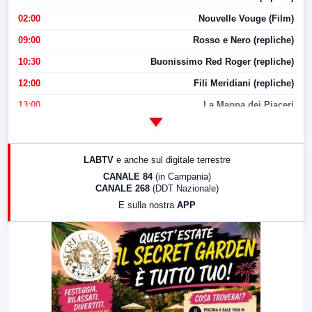
02:00
Nouvelle Vouge (Film)
09:00
Rosso e Nero (repliche)
10:30
Buonissimo Red Roger (repliche)
12:00
Fili Meridiani (repliche)
13:00
La Mappa dei Piaceri
14:00
LabNews
17:00
LabNews (replica)
LABTV
e anche sul digitale terrestre
18:30
Di Faccia e di Profilo (repliche)
CANALE 84
(in Campania)
CANALE 268
(DDT Nazionale)
19:30
LabNews (Diretta)
E sulla nostra
APP
21:00
Free Sport
23:00
LabNews (replica)