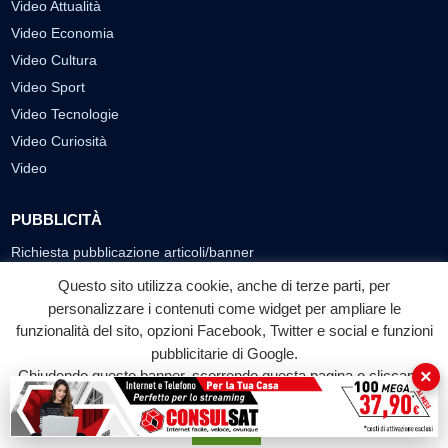
Video Attualità
Video Economia
Video Cultura
Video Sport
Video Tecnologie
Video Curiosità
Video
PUBBLICITÀ
Richiesta pubblicazione articoli/banner
Questo sito utilizza cookie, anche di terze parti, per
SEGUICI SUI SOCIAL
personalizzare i contenuti come widget per ampliare le
funzionalità del sito, opzioni Facebook, Twitter e social e funzioni
f
◎
▶
pubblicitarie di Google.
Facebook
Instagram
YouTube
×
Chiudendo questo banner, scorrendo questa pagina o cliccando
su qualunque suo elemento acconsenti all'uso dei cookie.
© 2026 LABTV - Tutti i diritti riservati
Accetta