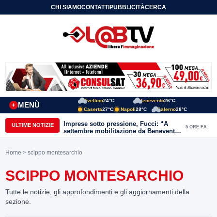
CHI SIAMO
CONTATTI
PUBBLICITÀ
CERCA
Avellino
24°C
Benevento
26°C
MENÙ
+
Caserta
27°C
Napoli
28°C
Salerno
28°C
Imprese sotto pressione, Fucci: “A
ULTIME NOTIZIE
5 ORE FA
settembre mobilitazione da Benevento
e Avellino”
Home
> scippo montesarchio
SCIPPO MONTESARCHIO
Tutte le notizie, gli approfondimenti e gli aggiornamenti della
sezione.