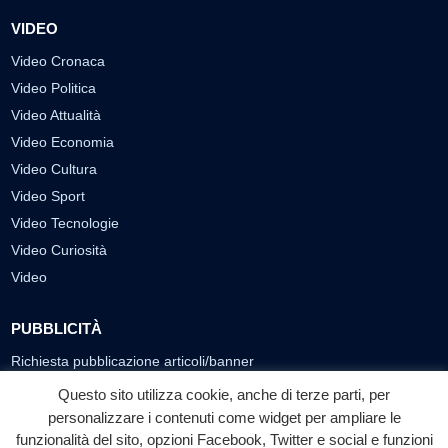
VIDEO
Video Cronaca
Video Politica
Video Attualità
Video Economia
Video Cultura
Video Sport
Video Tecnologie
Video Curiosità
Video
PUBBLICITÀ
Richiesta pubblicazione articoli/banner
Questo sito utilizza cookie, anche di terze parti, per
SEGUICI SUI SOCIAL
personalizzare i contenuti come widget per ampliare le
funzionalità del sito, opzioni Facebook, Twitter e social e funzioni
f
◎
▶