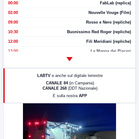
00:00
FabLab (replica)
02:00
Nouvelle Vouge (Film)
09:00
Rosso e Nero (repliche)
10:30
Buonissimo Red Roger (repliche)
12:00
Fili Meridiani (repliche)
13:00
La Mappa dei Piaceri
14:00
LabNews
17:00
LabNews (replica)
LABTV
e anche sul digitale terrestre
18:30
Di Faccia e di Profilo (repliche)
CANALE 84
(in Campania)
CANALE 268
(DDT Nazionale)
19:30
LabNews (Diretta)
E sulla nostra
APP
21:00
Free Sport
23:00
LabNews (replica)