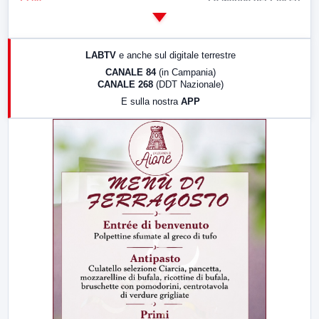
14:00
LabNews
17:00
LabNews (replica)
LABTV
e anche sul digitale terrestre
18:30
Di Faccia e di Profilo (repliche)
CANALE 84
(in Campania)
CANALE 268
(DDT Nazionale)
19:30
LabNews (Diretta)
E sulla nostra
APP
21:00
Free Sport
23:00
LabNews (replica)