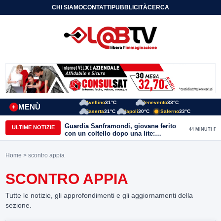
CHI SIAMO
CONTATTI
PUBBLICITÀ
CERCA
Avellino
31°C
Benevento
33°C
MENÙ
+
Caserta
31°C
Napoli
30°C
Salerno
33°C
Guardia Sanframondi, giovane ferito
ULTIME NOTIZIE
44 MINUTI FA
con un coltello dopo una lite:
individuato il presunto autore
Home
> scontro appia
SCONTRO APPIA
Tutte le notizie, gli approfondimenti e gli aggiornamenti della
sezione.