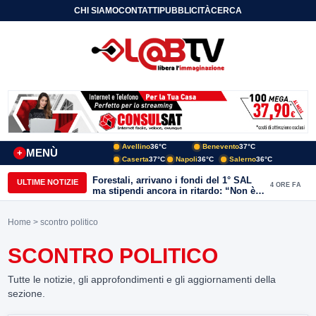
CHI SIAMO
CONTATTI
PUBBLICITÀ
CERCA
Avellino
36°C
Benevento
37°C
MENÙ
+
Caserta
37°C
Napoli
36°C
Salerno
36°C
Forestali, arrivano i fondi del 1° SAL
ULTIME NOTIZIE
4 ORE FA
ma stipendi ancora in ritardo: “Non è
più sostenibile”
Home
> scontro politico
SCONTRO POLITICO
Tutte le notizie, gli approfondimenti e gli aggiornamenti della
sezione.