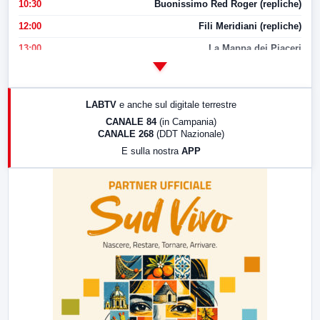
10:30
Buonissimo Red Roger (repliche)
12:00
Fili Meridiani (repliche)
13:00
La Mappa dei Piaceri
14:00
LabNews
17:00
LabNews (replica)
LABTV
e anche sul digitale terrestre
18:30
Di Faccia e di Profilo (repliche)
CANALE 84
(in Campania)
CANALE 268
(DDT Nazionale)
19:30
LabNews (Diretta)
E sulla nostra
APP
21:00
Free Sport
23:00
LabNews (replica)