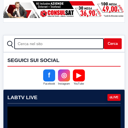
CERCA
Cerca
SEGUICI SUI SOCIAL
f
◎
▶
Facebook
Instagram
YouTube
LABTV LIVE
LIVE