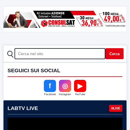
CERCA
Cerca
SEGUICI SUI SOCIAL
f
◎
▶
Facebook
Instagram
YouTube
LABTV LIVE
LIVE