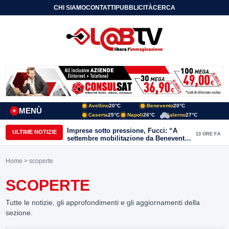
CHI SIAMO
CONTATTI
PUBBLICITÀ
CERCA
Avellino
20°C
Benevento
20°C
MENÙ
+
Caserta
25°C
Napoli
26°C
Salerno
27°C
Imprese sotto pressione, Fucci: “A
ULTIME NOTIZIE
13 ORE FA
settembre mobilitazione da Benevento
e Avellino”
Home
> scoperte
SCOPERTE
Tutte le notizie, gli approfondimenti e gli aggiornamenti della
sezione.