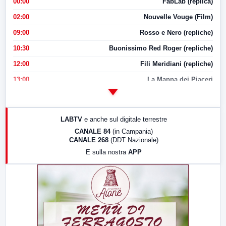
00:00
FabLab (replica)
02:00
Nouvelle Vouge (Film)
09:00
Rosso e Nero (repliche)
10:30
Buonissimo Red Roger (repliche)
12:00
Fili Meridiani (repliche)
13:00
La Mappa dei Piaceri
14:00
LabNews
17:00
LabNews (replica)
LABTV
e anche sul digitale terrestre
18:30
Di Faccia e di Profilo (repliche)
CANALE 84
(in Campania)
CANALE 268
(DDT Nazionale)
19:30
LabNews (Diretta)
E sulla nostra
APP
21:00
Free Sport
23:00
LabNews (replica)