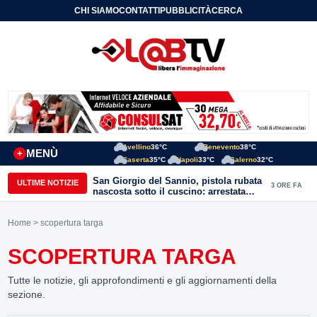
CHI SIAMO
CONTATTI
PUBBLICITÀ
CERCA
Avellino
36°C
Benevento
38°C
MENÙ
+
Caserta
35°C
Napoli
33°C
Salerno
32°C
San Giorgio del Sannio, pistola rubata
ULTIME NOTIZIE
3 ORE FA
nascosta sotto il cuscino: arrestata
51enne
Home
> scopertura targa
SCOPERTURA TARGA
Tutte le notizie, gli approfondimenti e gli aggiornamenti della
sezione.