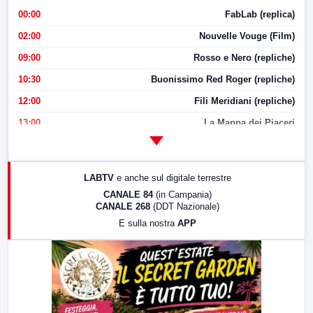
00:00
FabLab (replica)
02:00
Nouvelle Vouge (Film)
09:00
Rosso e Nero (repliche)
10:30
Buonissimo Red Roger (repliche)
12:00
Fili Meridiani (repliche)
13:00
La Mappa dei Piaceri
14:00
LabNews
17:00
LabNews (replica)
LABTV
e anche sul digitale terrestre
18:30
Di Faccia e di Profilo (repliche)
CANALE 84
(in Campania)
CANALE 268
(DDT Nazionale)
19:30
LabNews (Diretta)
E sulla nostra
APP
21:00
Free Sport
23:00
LabNews (replica)