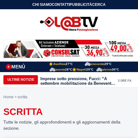
CHI SIAMO
CONTATTI
PUBBLICITÀ
CERCA
Avellino
27°C
Benevento
29°C
MENÙ
+
Caserta
28°C
Napoli
29°C
Salerno
30°C
Imprese sotto pressione, Fucci: “A
ULTIME NOTIZIE
3 ORE FA
settembre mobilitazione da Benevento
e Avellino”
Home
> scritta
SCRITTA
Tutte le notizie, gli approfondimenti e gli aggiornamenti della
sezione.