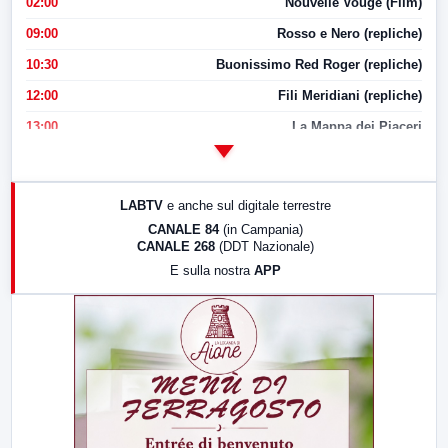
02:00
Nouvelle Vouge (Film)
09:00
Rosso e Nero (repliche)
10:30
Buonissimo Red Roger (repliche)
12:00
Fili Meridiani (repliche)
13:00
La Mappa dei Piaceri
14:00
LabNews
17:00
LabNews (replica)
LABTV
e anche sul digitale terrestre
18:30
Di Faccia e di Profilo (repliche)
CANALE 84
(in Campania)
CANALE 268
(DDT Nazionale)
19:30
LabNews (Diretta)
E sulla nostra
APP
21:00
Free Sport
23:00
LabNews (replica)