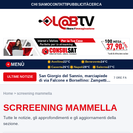
CHI SIAMO
CONTATTI
PUBBLICITÀ
CERCA
Avellino
22°C
Benevento
24°C
MENÙ
+
Caserta
26°C
Napoli
28°C
Salerno
27°C
San Giorgio del Sannio, marciapiede
ULTIME NOTIZIE
7 ORE FA
di via Falcone e Borsellino: Zampetti e
Lombardi replicano alle polemiche
Home
> scrreening mammella
SCRREENING MAMMELLA
Tutte le notizie, gli approfondimenti e gli aggiornamenti della
sezione.