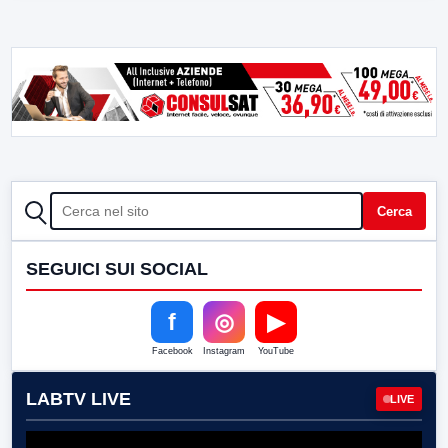
CERCA
Cerca
SEGUICI SUI SOCIAL
f
◎
▶
Facebook
Instagram
YouTube
LABTV LIVE
LIVE