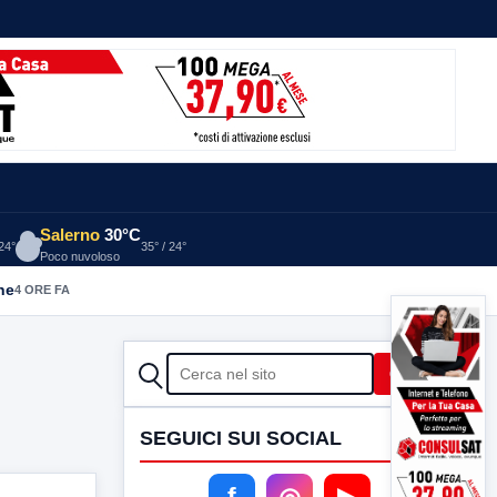
Salerno
30°C
 24°
35° / 24°
Poco nuvoloso
he
4 ORE FA
CERCA
Cerca
SEGUICI SUI SOCIAL
f
◎
▶