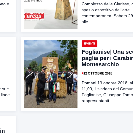
ono e
Complesso delle Clarisse, d
spazio espositivo dell’arte
contemporanea. Sabato 29
alle...
EVENTI
Foglianise| Una scu
paglia per i Carabin
Montesarchio
12 OTTOBRE 2018
Domani 13 ottobre 2018, al
le sue
11,00, il sindaco del Comun
 linee
Foglianise, Giuseppe Tomma
rappresentanti...
in