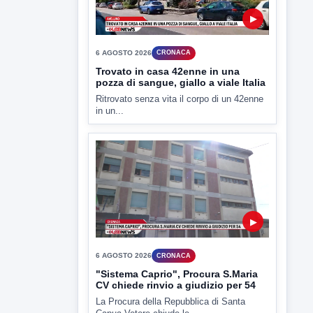
▶
6 AGOSTO 2026
CRONACA
Trovato in casa 42enne in una
pozza di sangue, giallo a viale Italia
Ritrovato senza vita il corpo di un 42enne
in un...
▶
6 AGOSTO 2026
CRONACA
"Sistema Caprio", Procura S.Maria
CV chiede rinvio a giudizio per 54
La Procura della Repubblica di Santa
Capua Vetere chiude le...