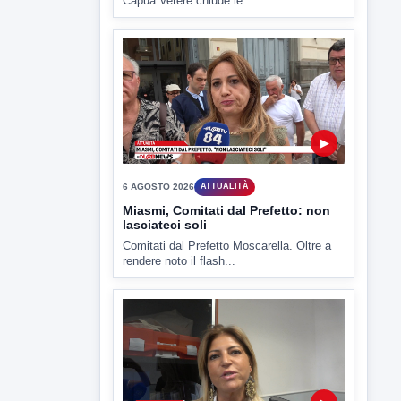
▶
6 AGOSTO 2026
ATTUALITÀ
Miasmi, Comitati dal Prefetto: non
lasciateci soli
Comitati dal Prefetto Moscarella. Oltre a
rendere noto il flash...
▶