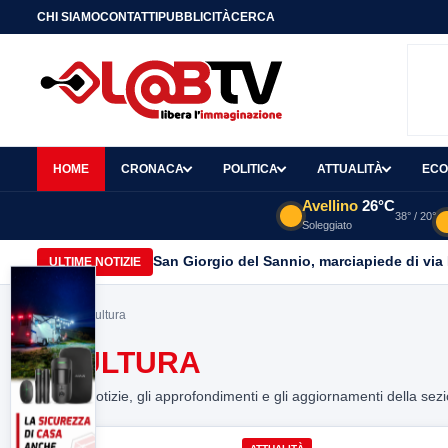
CHI SIAMO
CONTATTI
PUBBLICITÀ
CERCA
HOME
CRONACA
POLITICA
ATTUALITÀ
ECO
Avellino
26°C
38° / 20°
Soleggiato
San Giorgio del Sannio, marciapiede di via
ULTIME NOTIZIE
Home
> scultura
SCULTURA
Tutte le notizie, gli approfondimenti e gli aggiornamenti della sez