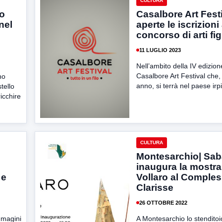
CULTURA
io
Casalbore Art Festi
nel
aperte le iscrizioni 
concorso di arti fi
11 LUGLIO 2023
Nell’ambito della IV edizion
Casalbore Art Festival che
no
anno, si terrà nel paese irpin
tello
icchire
CULTURA
Montesarchio| Saba
inaugura la mostra
 e
Vollaro al Comples
Clarisse
26 OTTOBRE 2022
immagini
A Montesarchio lo stenditoi