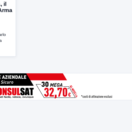
 il
’Arma
arlo
a