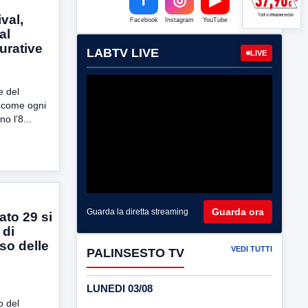
val,
Facebook
Instagram
YouTube
al
gurative
LABTV LIVE
LIVE
e del
, come ogni
o l’8...
Guarda ora
Guarda la diretta streaming
to 29 si
 di
so delle
VEDI TUTTI
PALINSESTO TV
LUNEDI 03/08
o del