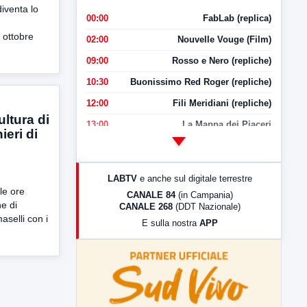
iventa lo
00:00
FabLab (replica)
 ottobre
02:00
Nouvelle Vouge (Film)
09:00
Rosso e Nero (repliche)
10:30
Buonissimo Red Roger (repliche)
12:00
Fili Meridiani (repliche)
ltura di
13:00
La Mappa dei Piaceri
ieri di
14:00
LabNews
17:00
LabNews (replica)
LABTV
e anche sul digitale terrestre
18:30
Di Faccia e di Profilo (repliche)
le ore
CANALE 84
(in Campania)
e di
CANALE 268
(DDT Nazionale)
19:30
LabNews (Diretta)
selli con i
E sulla nostra
APP
21:00
Free Sport
23:00
LabNews (replica)