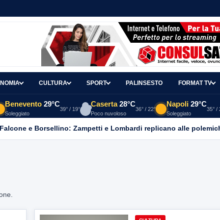
NOMIA
CULTURA
SPORT
PALINSESTO
FORMAT TV
Benevento
29°C
Caserta
28°C
Napoli
29°C
39° / 19°
36° / 22°
35° /
Soleggiato
Poco nuvoloso
Soleggiato
 Falcone e Borsellino: Zampetti e Lombardi replicano alle polemic
ione.