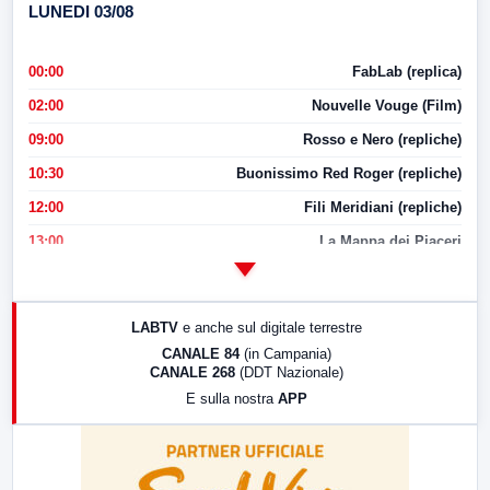
LUNEDI 03/08
00:00
FabLab (replica)
02:00
Nouvelle Vouge (Film)
09:00
Rosso e Nero (repliche)
10:30
Buonissimo Red Roger (repliche)
12:00
Fili Meridiani (repliche)
13:00
La Mappa dei Piaceri
14:00
LabNews
17:00
LabNews (replica)
LABTV
e anche sul digitale terrestre
18:30
Di Faccia e di Profilo (repliche)
CANALE 84
(in Campania)
CANALE 268
(DDT Nazionale)
19:30
LabNews (Diretta)
E sulla nostra
APP
21:00
Free Sport
23:00
LabNews (replica)