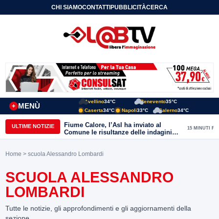
CHI SIAMO
CONTATTI
PUBBLICITÀ
CERCA
Avellino
34°C
Benevento
35°C
MENÙ
+
Caserta
34°C
Napoli
33°C
Salerno
34°C
Fiume Calore, l’Asl ha inviato al
ULTIME NOTIZIE
15 MINUTI FA
Comune le risultanze delle indagini
effettuate
Home
> scuola Alessandro Lombardi
SCUOLA ALESSANDRO
LOMBARDI
Tutte le notizie, gli approfondimenti e gli aggiornamenti della
sezione.