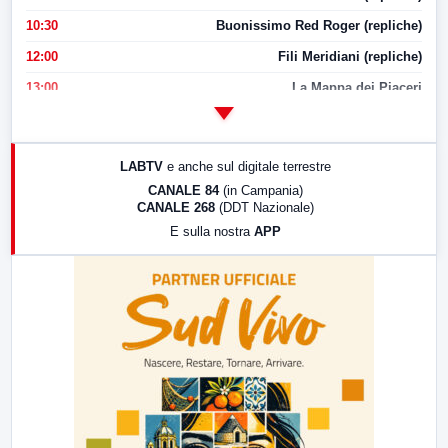
10:30
Buonissimo Red Roger (repliche)
12:00
Fili Meridiani (repliche)
13:00
La Mappa dei Piaceri
14:00
LabNews
17:00
LabNews (replica)
LABTV
e anche sul digitale terrestre
18:30
Di Faccia e di Profilo (repliche)
CANALE 84
(in Campania)
CANALE 268
(DDT Nazionale)
19:30
LabNews (Diretta)
E sulla nostra
APP
21:00
Free Sport
23:00
LabNews (replica)