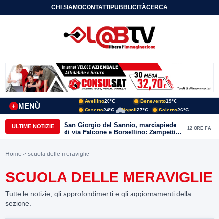
CHI SIAMO
CONTATTI
PUBBLICITÀ
CERCA
Avellino
20°C
Benevento
19°C
MENÙ
+
Caserta
24°C
Napoli
27°C
Salerno
26°C
San Giorgio del Sannio, marciapiede
ULTIME NOTIZIE
12 ORE FA
di via Falcone e Borsellino: Zampetti e
Lombardi replicano alle polemiche
Home
> scuola delle meraviglie
SCUOLA DELLE MERAVIGLIE
Tutte le notizie, gli approfondimenti e gli aggiornamenti della
sezione.