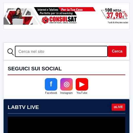
CERCA
Cerca
SEGUICI SUI SOCIAL
f
◎
▶
Facebook
Instagram
YouTube
LABTV LIVE
LIVE