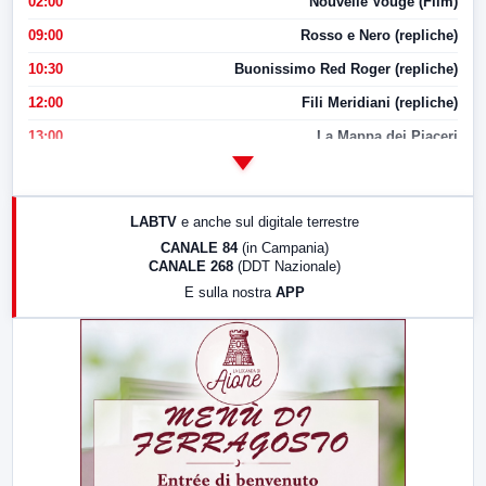
02:00
Nouvelle Vouge (Film)
09:00
Rosso e Nero (repliche)
10:30
Buonissimo Red Roger (repliche)
12:00
Fili Meridiani (repliche)
13:00
La Mappa dei Piaceri
14:00
LabNews
17:00
LabNews (replica)
LABTV
e anche sul digitale terrestre
18:30
Di Faccia e di Profilo (repliche)
CANALE 84
(in Campania)
CANALE 268
(DDT Nazionale)
19:30
LabNews (Diretta)
E sulla nostra
APP
21:00
Free Sport
23:00
LabNews (replica)