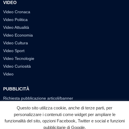
VIDEO
Video Cronaca
Video Politica
Video Attualità
Video Economia
Video Cultura
Video Sport
Video Tecnologie
Video Curiosità
Video
PUBBLICITÀ
Richiesta pubblicazione articoli/banner
Questo sito utilizza cookie, anche di terze parti, per
SEGUICI SUI SOCIAL
personalizzare i contenuti come widget per ampliare le
funzionalità del sito, opzioni Facebook, Twitter e social e funzioni
f
◎
▶
pubblicitarie di Google.