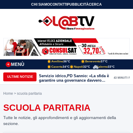
CHI SIAMO
CONTATTI
PUBBLICITÀ
CERCA
Avellino
36°C
Benevento
37°C
MENÙ
+
Caserta
34°C
Napoli
32°C
Salerno
33°C
Servizio idrico,PD Sannio: «La sfida è
ULTIME NOTIZIE
43 MINUTI FA
garantire una governance davvero
pubblica»
Home
> scuola paritaria
SCUOLA PARITARIA
Tutte le notizie, gli approfondimenti e gli aggiornamenti della
sezione.