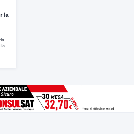
r la
rla
lla