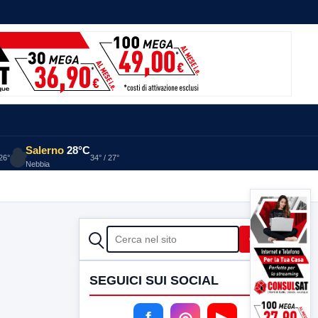
Salerno
28°C
 26°
34° / 27°
Nebbia
CERCA
Cerca
SEGUICI SUI SOCIAL
f
◎
▶