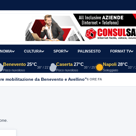
NOMIA
CULTURA
SPORT
PALINSESTO
FORMAT TV
Benevento
25°C
Caserta
27°C
Napoli
28°C
38° / 21°
35° / 25°
33° /
Poco nuvoloso
Poco nuvoloso
Soleggiato
re mobilitazione da Benevento e Avellino”
6 ORE FA
ione.