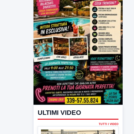
ULTIMI VIDEO
TUTTI I VIDEO
▶
7 AGOSTO 2026
SPORT BENEVENTO
Benevento Calcio: Le scelte di
Floro Flores per il debutto di Coppa
Italia