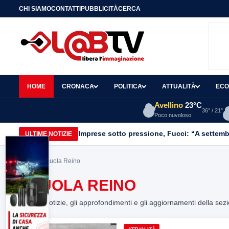
CHI SIAMO
CONTATTI
PUBBLICITÀ
CERCA
HOME
CRONACA
POLITICA
ATTUALITÀ
ECO
Avellino
23°C
36° / 21°
Poco nuvoloso
Imprese sotto pressione, Fucci: “A settemb
ULTIME NOTIZIE
Home
> Scuola Reino
SCUOLA REINO
Tutte le notizie, gli approfondimenti e gli aggiornamenti della sez