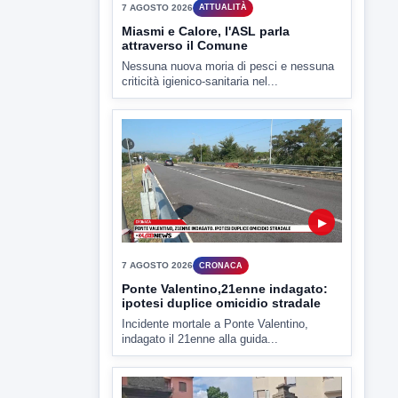
▶
7 AGOSTO 2026
CRONACA
Ponte Valentino,21enne indagato:
ipotesi duplice omicidio stradale
Incidente mortale a Ponte Valentino,
indagato il 21enne alla guida...
▶
7 AGOSTO 2026
CRONACA
Malore o aggressione? Sarà
l'autopsia a chiarire il giallo di Villa
Adriana
Sarà affidato con ogni probabilità all'inizio