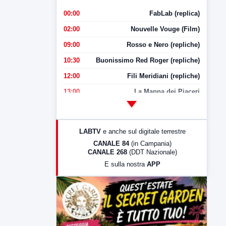
00:00
FabLab (replica)
02:00
Nouvelle Vouge (Film)
09:00
Rosso e Nero (repliche)
10:30
Buonissimo Red Roger (repliche)
12:00
Fili Meridiani (repliche)
13:00
La Mappa dei Piaceri
14:00
LabNews
17:00
LabNews (replica)
LABTV
e anche sul digitale terrestre
18:30
Di Faccia e di Profilo (repliche)
CANALE 84
(in Campania)
CANALE 268
(DDT Nazionale)
19:30
LabNews (Diretta)
E sulla nostra
APP
21:00
Free Sport
23:00
LabNews (replica)