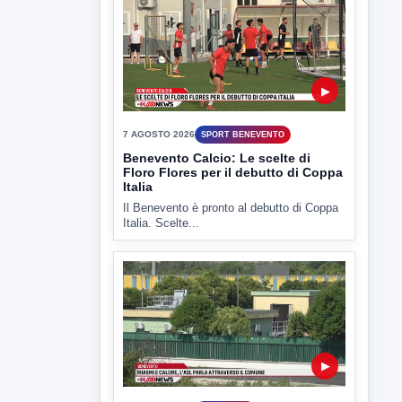
Il Benevento è pronto al debutto di Coppa
Italia. Scelte...
▶
7 AGOSTO 2026
ATTUALITÀ
Miasmi e Calore, l'ASL parla
attraverso il Comune
Nessuna nuova moria di pesci e nessuna
criticità igienico-sanitaria nel...